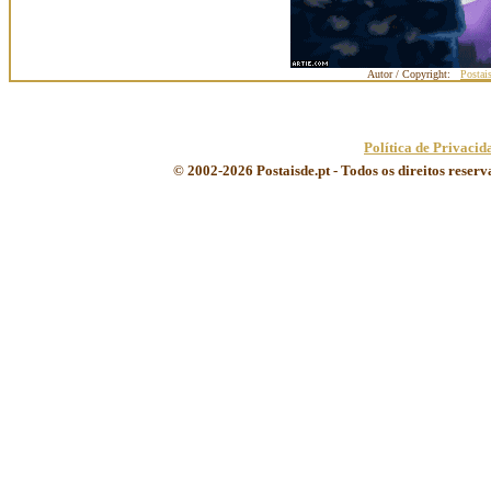
Autor / Copyright:
Postai
Política de Privacid
© 2002-2026 Postaisde.pt - Todos os direitos reser