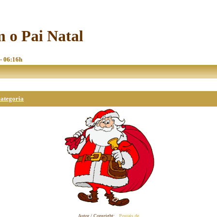
m o Pai Natal
 - 06:16h
categoria
Autor / Copyright:
Postais.de