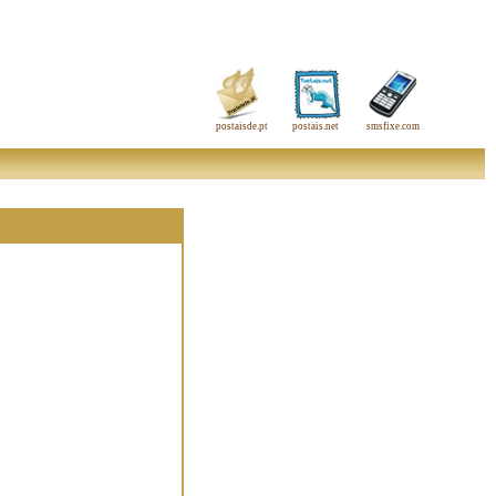
postaisde.pt
postais.net
smsfixe.com