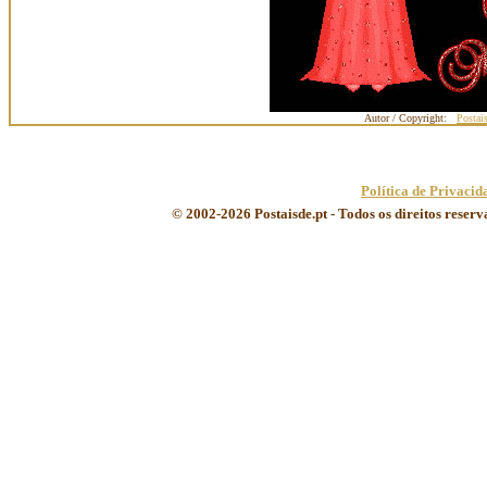
Autor / Copyright:
Postai
Política de Privacid
© 2002-2026 Postaisde.pt - Todos os direitos reser