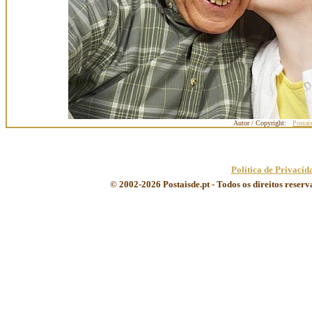
Autor / Copyright:
Postai
Política de Privacid
© 2002-2026 Postaisde.pt - Todos os direitos reser