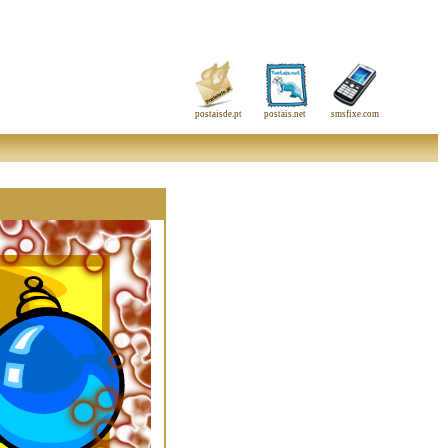
postaisde.pt
postais.net
smsfixe.com