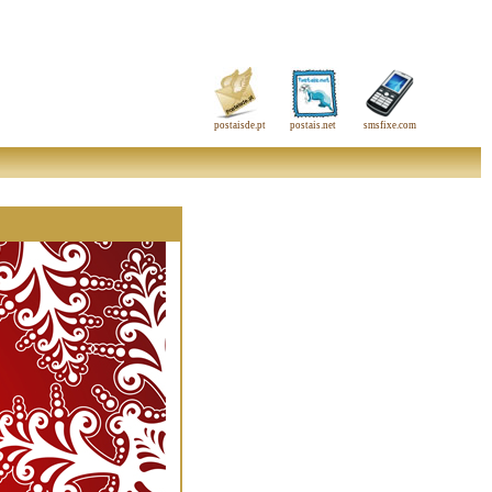
postaisde.pt
postais.net
smsfixe.com