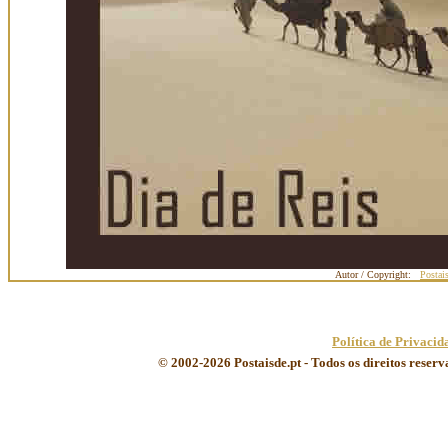
Autor / Copyright:
Postai
Política de Privacid
© 2002-2026 Postaisde.pt - Todos os direitos reser