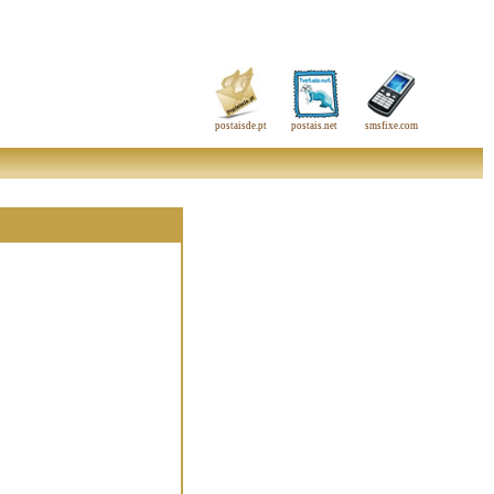
postaisde.pt
postais.net
smsfixe.com