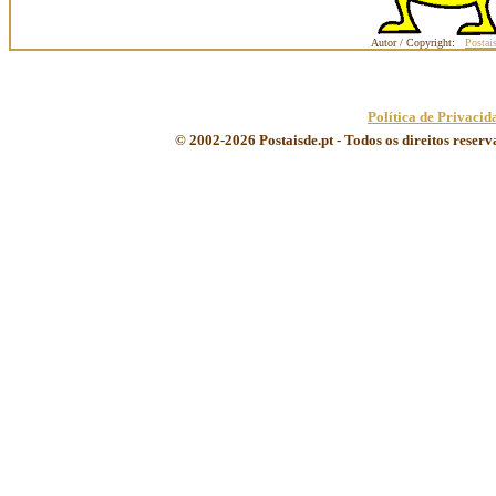
Autor / Copyright:
Postai
Política de Privacid
© 2002-2026 Postaisde.pt - Todos os direitos reser