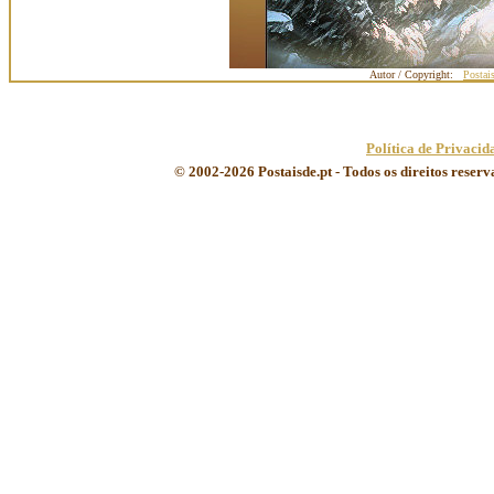
Autor / Copyright:
Postai
Política de Privacid
© 2002-2026 Postaisde.pt - Todos os direitos reser