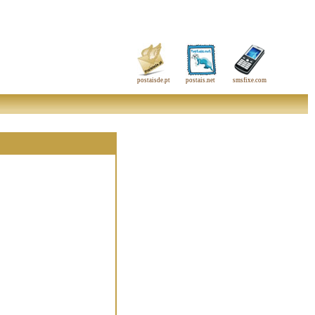
postaisde.pt
postais.net
smsfixe.com