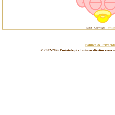
Autor / Copyright:
Postai
Política de Privacid
© 2002-2026 Postaisde.pt - Todos os direitos reser