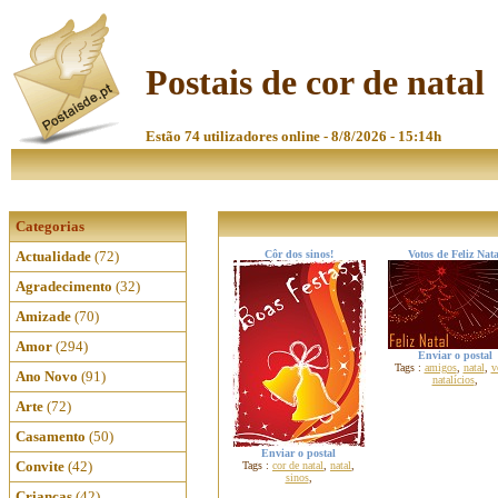
Postais de cor de natal
Estão 74 utilizadores online - 8/8/2026 - 15:14h
Categorias
Actualidade
(72)
Côr dos sinos!
Votos de Feliz Nata
Agradecimento
(32)
Amizade
(70)
Amor
(294)
Enviar o postal
Tags :
amigos
,
natal
,
v
Ano Novo
(91)
natalícios
,
Arte
(72)
Casamento
(50)
Enviar o postal
Convite
(42)
Tags :
cor de natal
,
natal
,
sinos
,
Crianças
(42)