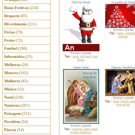
Olá Pai Natal!
O padão do Natal
Datas Festivas
(224)
Desporto
(85)
Divertimento
(211)
Enviar o postal
Férias
(78)
Tags :
natal
,
vermelh
enfeites
,
Festas
(72)
Futebol
(190)
Enviar o postal
Informática
(25)
Tags :
natal
,
pai natal
,
boas
festas
,
Melhoras
(26)
Santo Natal
Figuras Natalícias
Motores
(165)
Mulheres
(85)
Música
(32)
Natal
(228)
Enviar o postal
Tags :
natal
,
figuras nata
boas festas
,
Natureza
(207)
Paisagens
(152)
Parabéns
(54)
Enviar o postal
Tags :
presépio
,
santo natal
,
Páscoa
(54)
figuras natalícias
,