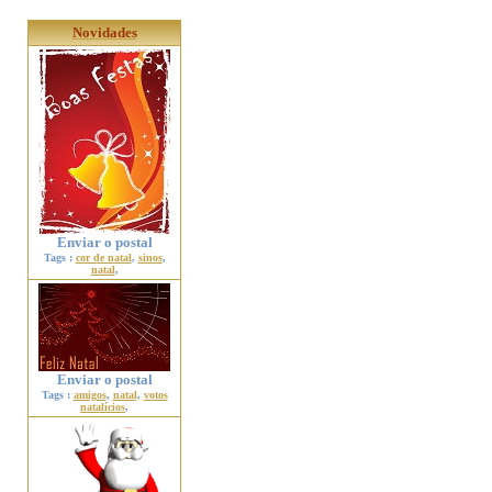
Novidades
Enviar o postal
Tags :
cor de natal
,
sinos
,
natal
,
Enviar o postal
Tags :
amigos
,
natal
,
votos
natalícios
,