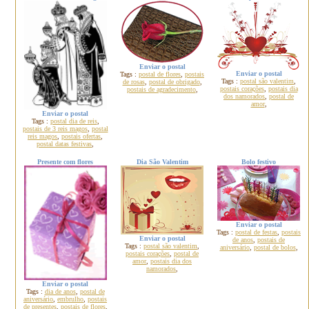
Enviar o postal
Enviar o postal
Tags :
postal de flores
,
postais
Tags :
postal são valentim
,
de rosas
,
postal de obrigado
,
postais corações
,
postais dia
postais de agradecimento
,
dos namorados
,
postal de
amor
,
Enviar o postal
Tags :
postal dia de reis
,
postais de 3 reis magos
,
postal
reis magos
,
postais ofertas
,
postal datas festivas
,
Presente com flores
Dia São Valentim
Bolo festivo
Enviar o postal
Tags :
postal de festas
,
postais
Enviar o postal
de anos
,
postais de
Tags :
postal são valentim
,
aniversário
,
postal de bolos
,
postais corações
,
postal de
amor
,
postais dia dos
namorados
,
Enviar o postal
Tags :
dia de anos
,
postal de
aniversário
,
embrulho
,
postais
de presentes
,
postais de flores
,