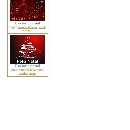
Enviar o postal
Tags :
votos natalícios
,
natal
,
amigos
,
Enviar o postal
Tags :
votos de boas festas
,
estrelas
,
natal
,