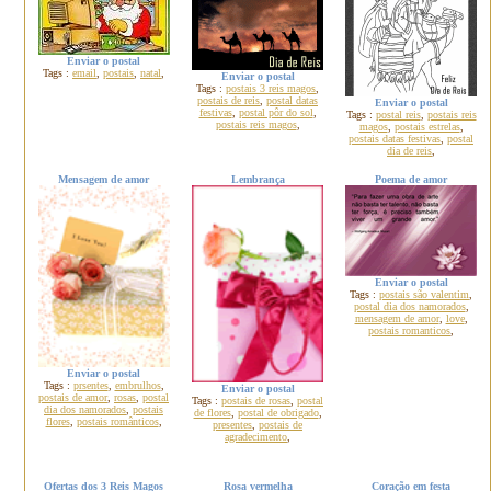
Enviar o postal
Tags :
email
,
postais
,
natal
,
Enviar o postal
Tags :
postais 3 reis magos
,
postais de reis
,
postal datas
Enviar o postal
festivas
,
postal pôr do sol
,
Tags :
postal reis
,
postais reis
postais reis magos
,
magos
,
postais estrelas
,
postais datas festivas
,
postal
dia de reis
,
Mensagem de amor
Lembrança
Poema de amor
Enviar o postal
Tags :
postais são valentim
,
postal dia dos namorados
,
mensagem de amor
,
love
,
postais romanticos
,
Enviar o postal
Tags :
prsentes
,
embrulhos
,
Enviar o postal
postais de amor
,
rosas
,
postal
Tags :
postais de rosas
,
postal
dia dos namorados
,
postais
de flores
,
postal de obrigado
,
flores
,
postais românticos
,
presentes
,
postais de
agradecimento
,
Ofertas dos 3 Reis Magos
Rosa vermelha
Coração em festa