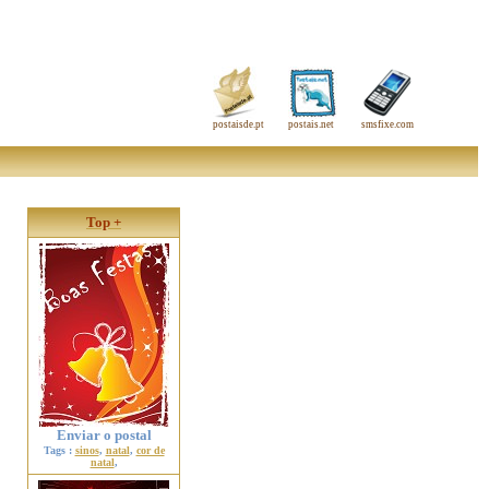
postaisde.pt
postais.net
smsfixe.com
Top +
Enviar o postal
Tags :
sinos
,
natal
,
cor de
natal
,