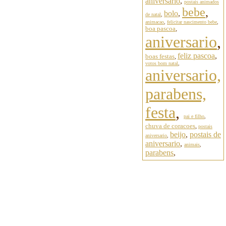
aniversario
,
postais animados
bebe
,
bolo
,
de natal
,
animacao
,
felicitar nascimento bebe
,
boa pascoa
,
aniversario
,
feliz pascoa
,
boas festas
,
votos bom natal
,
aniversario,
parabens,
festa
,
pai e filho
,
chuva de coracoes
,
postais
beijo
,
postais de
aniversario
,
aniversario
,
animais
,
parabens
,