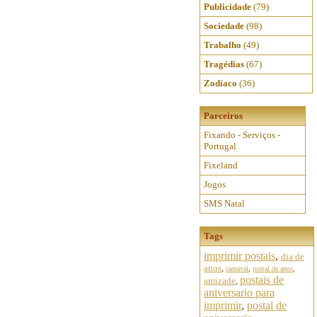
Publicidade
(79)
Sociedade
(98)
Trabalho
(49)
Tragédias
(67)
Zodíaco
(36)
Parceiros
Fixando - Serviços -
Portugal
Fixeland
Jogos
SMS Natal
Tags
imprimir postais
,
dia de
anos
,
carnaval
,
postal de anos
,
postais de
amizade
,
aniversario para
imprimir
,
postal de