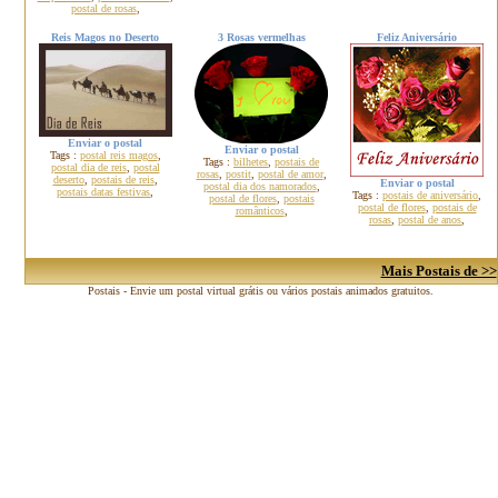
postal de rosas
,
Reis Magos no Deserto
3 Rosas vermelhas
Feliz Aniversário
Enviar o postal
Enviar o postal
Tags :
postal reis magos
,
Tags :
bilhetes
,
postais de
postal dia de reis
,
postal
rosas
,
postit
,
postal de amor
,
deserto
,
postais de reis
,
Enviar o postal
postal dia dos namorados
,
postais datas festivas
,
Tags :
postais de aniversário
,
postal de flores
,
postais
postal de flores
,
postais de
românticos
,
rosas
,
postal de anos
,
Mais Postais de >>
Postais - Envie um postal virtual grátis ou vários postais animados gratuitos.