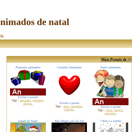
 animados de natal
55h
Mais Postais de >>
Presentes animados
Corações Animados
Putos animados
Enviar o postal
Tags :
animados
,
presentes
,
Enviar o postal
amigos
,
Tags :
amor
,
animados
,
Enviar o postal
corações
,
Tags :
putos
,
amigos
,
animados
,
Email de Natal
Reis Magos pôr do Sol
3 Reis e a estrela