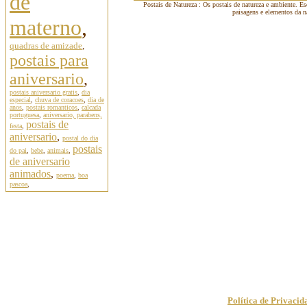
de
Postais de Natureza : Os postais de natureza e ambiente. E
paisagens e elementos da n
materno
,
quadras de amizade
,
postais para
aniversario
,
postais aniversario gratis
,
dia
especial
,
chuva de coracoes
,
dia de
anos
,
postais romanticos
,
calcada
portuguesa
,
aniversario, parabens,
postais de
festa
,
aniversario
,
postal do dia
postais
do pai
,
bebe
,
animais
,
de aniversario
animados
,
poema
,
boa
pascoa
,
Política de Privacid