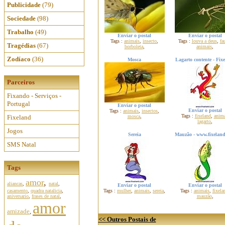
Publicidade
(79)
Sociedade
(98)
Trabalho
(49)
Enviar o postal
Enviar o postal
Tags :
animais
,
insecto
,
Tags :
louva a deus
,
fa
Tragédias
(67)
borboleta
,
animais
,
Zodíaco
(36)
Mosca
Lagarto contente - Fix
Parceiros
Fixando - Serviços -
Portugal
Enviar o postal
Enviar o postal
Tags :
animais
,
insectos
,
Tags :
fixeland
,
anima
Fixeland
mosca
,
lagarto
,
Jogos
Sereia
Mauzão - www.fixelan
SMS Natal
Tags
amor
,
aliancas
,
natal
,
Enviar o postal
Enviar o postal
casamento
,
quadra natalicia
,
Tags :
mulher
,
animais
,
sereia
,
Tags :
animais
,
fixela
aniversario
,
frases de natal
,
mauzão
,
amor
amizade
,
<< Outros Postais de