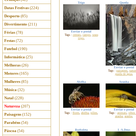
Trigo
Queda
Datas Festivas
(224)
Desporto
(85)
Divertimento
(211)
Enviar o postal
Férias
(78)
Tags :
cereais
,
campo
,
seara
trigo
,
Festas
(72)
Futebol
(190)
Informática
(25)
Melhoras
(26)
Enviar o postal
Tags :
paisagem
,
natur
Motores
(165)
queda de água
,
Mulheres
(85)
Abelha
Aranha
Música
(32)
Natal
(228)
Natureza
(207)
Enviar o postal
Enviar o postal
Tags :
flores
,
abelha
,
pólen
,
Tags :
animais
,
olhos
Paisagens
(152)
aranha
,
aranha
,
Parabéns
(54)
Borboleta
L-A.Deus
Páscoa
(54)