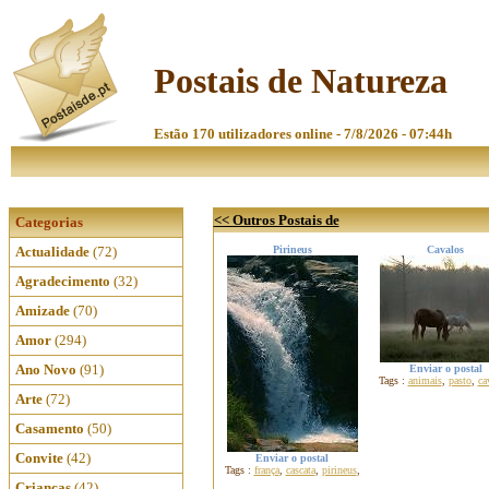
Postais de Natureza
Estão 170 utilizadores online - 7/8/2026 - 07:44h
<< Outros Postais de
Categorias
Actualidade
(72)
Pirineus
Cavalos
Agradecimento
(32)
Amizade
(70)
Amor
(294)
Ano Novo
(91)
Enviar o postal
Tags :
animais
,
pasto
,
ca
Arte
(72)
Casamento
(50)
Convite
(42)
Enviar o postal
Tags :
frança
,
cascata
,
pirineus
,
Crianças
(42)