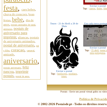
festa
,
Enviar o postal
Tags :
cravos
,
flores
,
lib
caes bebes
,
chuva de coracoes
,
boas
bebe
,
festas
,
dia de
Touro - 21 de Abril a 20 de
Em cada terra portug
anos
,
postais animados de natal
,
Maio
postais de
animacao
,
aniversario para
imprimir
,
aliancas
,
postais
de aniversario animados
,
postal de aniversario
,
pai
Enviar o postal
coracao
,
Tags :
25 abril
,
nome r
e filho
,
carnaval
,
terra portuguesa
,
amizade
,
aniversario
,
feliz
postais aniversario
,
pascoa
,
imprimir
Enviar o postal
Tags :
horóscopo
,
zoodiaco
,
postais
,
postal de anos
,
touro
,
Postais - Envie um postal virtual grátis ou vári
Política de Privacid
© 2002-2026 Postaisde.pt - Todos os direitos reser