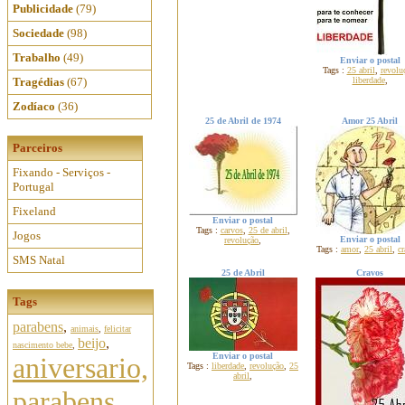
Publicidade
(79)
Sociedade
(98)
Trabalho
(49)
Enviar o postal
Tags :
25 abril
,
revolu
Tragédias
(67)
liberdade
,
Zodíaco
(36)
25 de Abril de 1974
Amor 25 Abril
Parceiros
Fixando - Serviços -
Portugal
Fixeland
Enviar o postal
Tags :
carvos
,
25 de abril
,
Jogos
Enviar o postal
revolução
,
Tags :
amor
,
25 abril
,
c
SMS Natal
25 de Abril
Cravos
Tags
parabens
,
animais
,
felicitar
beijo
,
nascimento bebe
,
Enviar o postal
aniversario,
Tags :
liberdade
,
revolução
,
25
abril
,
parabens,