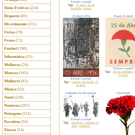
Enviar o postal
Tags :
25 abril
,
dia da
Datas Festivas
(224)
liberdade
,
poema
,
Desporto
(85)
25 Abril 1974
Postal 25 Abril
Divertimento
(211)
Férias
(78)
Festas
(72)
Futebol
(190)
Informática
(25)
Melhoras
(26)
Enviar o postal
Tags :
dia da liberdade
,
p
Motores
(165)
25 abril
,
Enviar o postal
Mulheres
(85)
Tags :
pintura
,
revolução
,
25
de abril
,
Música
(32)
Soldados da Revolução
Liberdade
Natal
(228)
Natureza
(207)
Paisagens
(152)
Enviar o postal
Parabéns
(54)
Tags :
revolução
,
soldados de
abril
,
soldados
,
Páscoa
(54)