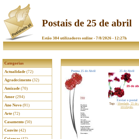
Postais de 25 de abril
Estão 384 utilizadores online - 7/8/2026 - 12:27h
Categorias
Actualidade
(72)
Poema 25 de Abril
25 de Abril
Agradecimento
(32)
Amizade
(70)
Amor
(294)
Enviar o postal
Tags :
liberdade
,
25 de a
Ano Novo
(91)
revolução
,
Arte
(72)
Casamento
(50)
Convite
(42)
Crianças
(42)