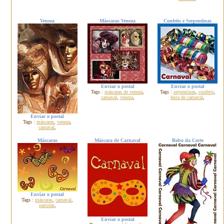
Veneza
Máscaras Veneza
Confetis e Serpentinas
Enviar o postal
Enviar o postal
Tags :
máscaras de veneza
,
Tags :
serpentinas
,
confetis
,
carnaval
,
veneza
,
festa de carnaval
,
Enviar o postal
Tags :
máscaras
,
veneza
,
carnaval
,
Máscaras
Máscara de Carnaval
Bobo da Corte
Enviar o postal
Tags :
máscaras
,
carnaval
,
partidas
,
Enviar o postal