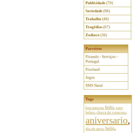
Publicidade
(79)
Sociedade
(98)
Trabalho
(49)
Tragédias
(67)
Zodíaco
(36)
Parceiros
Fixando - Serviços -
Portugal
Fixeland
Jogos
SMS Natal
Tags
bolo
,
boa pascoa
,
caes
bebes
,
chuva de coracoes
,
aniversario
,
beijo
,
dia de anos
,