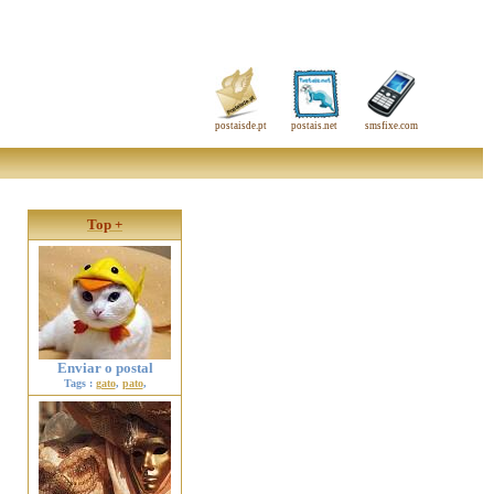
postaisde.pt
postais.net
smsfixe.com
Top +
Enviar o postal
Tags :
gato
,
pato
,