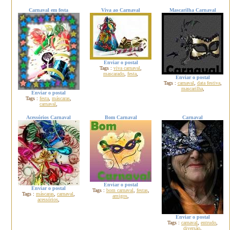
Carnaval em festa
Viva ao Carnaval
Mascarilha Carnaval
Enviar o postal
Tags :
viva carnaval
,
mascarado
,
festa
,
Enviar o postal
Tags :
carnaval
,
data festiva
,
mascarilha
,
Enviar o postal
Tags :
festa
,
máscaras
,
carnaval
,
Acessórios Carnaval
Bom Carnaval
Carnaval
Enviar o postal
Enviar o postal
Tags :
bom carnaval
,
festas
,
Tags :
máscaras
,
carnaval
,
amigos
,
acessórios
,
Enviar o postal
Tags :
carnaval
,
entrudo
,
diversão
,