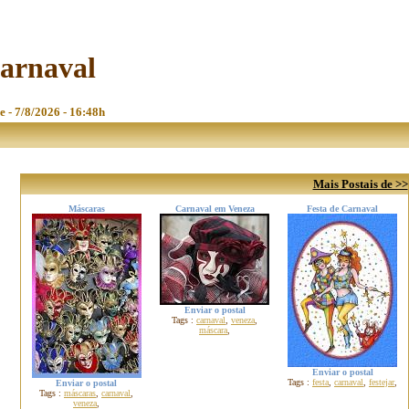
carnaval
e - 7/8/2026 - 16:48h
Mais Postais de >>
Máscaras
Carnaval em Veneza
Festa de Carnaval
Enviar o postal
Tags :
carnaval
,
veneza
,
máscara
,
Enviar o postal
Tags :
festa
,
carnaval
,
festejar
,
Enviar o postal
Tags :
máscaras
,
carnaval
,
veneza
,