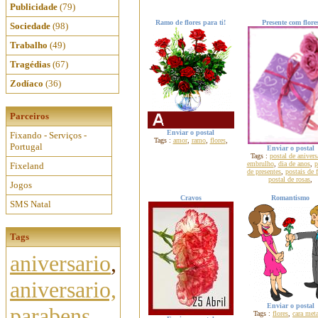
Publicidade
(79)
Ramo de flores para ti!
Presente com flore
Sociedade
(98)
Trabalho
(49)
Tragédias
(67)
Zodíaco
(36)
Parceiros
Enviar o postal
Fixando - Serviços -
Tags :
amor
,
ramo
,
flores
,
Portugal
Enviar o postal
Tags :
postal de anivers
embrulho
,
dia de anos
,
p
Fixeland
de presentes
,
postais de f
postal de rosas
,
Jogos
Cravos
Romantismo
SMS Natal
Tags
aniversario
,
aniversario,
Enviar o postal
parabens,
Tags :
flores
,
cara met