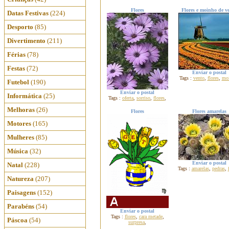
Flores
Flores e moinho de v
Datas Festivas
(224)
Desporto
(85)
Divertimento
(211)
Férias
(78)
Festas
(72)
Enviar o postal
Tags :
vento
,
flores
,
mo
Futebol
(190)
Enviar o postal
Informática
(25)
Tags :
oferta
,
sorriso
,
flores
,
Melhoras
(26)
Flores
Flores amarelas
Motores
(165)
Mulheres
(85)
Música
(32)
Enviar o postal
Natal
(228)
Tags :
amarelas
,
pedras
,
Natureza
(207)
Paisagens
(152)
Parabéns
(54)
Enviar o postal
Tags :
flores
,
cara metade
,
Páscoa
(54)
surpresa
,