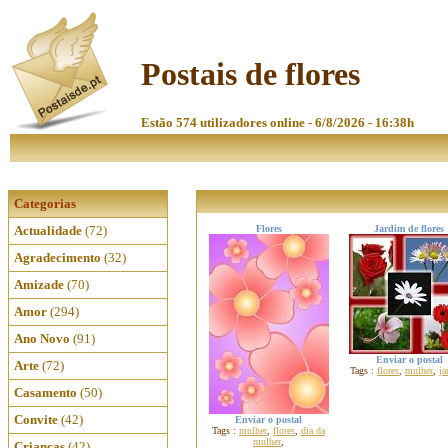
Postais de flores
Estão 574 utilizadores online - 6/8/2026 - 16:38h
Categorias
Actualidade
(72)
Flores
Jardim de flores
Agradecimento
(32)
Amizade
(70)
Amor
(294)
Ano Novo
(91)
Enviar o postal
Arte
(72)
Tags :
flores
,
mulher
,
ja
Casamento
(50)
Convite
(42)
Enviar o postal
Tags :
mulher
,
flores
,
dia da
mulher
,
Crianças
(42)