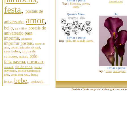
Enviar o postal
romantismo
,
Tags :
liberdade
,
cravos
,
festa
,
flores
,
postais de
Querida Mãe...
Flor
amor
,
aniversario
,
beijo
,
postais de
pai e filho
,
aniversario para
imprimir
,
Enviar o postal
animacao
,
Tags :
mãe
,
dia da mãe
,
flores
,
imprimir postais
,
postal de
anos
,
postais animados de natal
,
caes bebes
,
chuva de
bolo
,
coracoes
,
animais
,
coracao
,
feliz pascoa
,
dia de anos
,
carnaval
,
postais
Enviar o postal
aniversario
,
felicitar nascimento
Tags :
lirios
,
mensagem
,
boas
bebe
,
votos bom natal
,
bebe
,
festas
,
amizade
,
Postais - Envie um postal virtual grátis ou vári