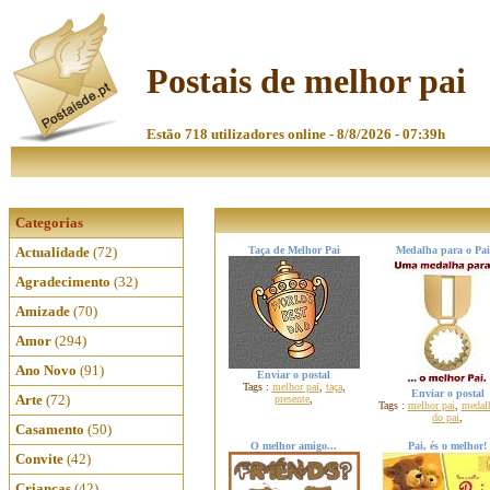
Postais de melhor pai
Estão 718 utilizadores online - 8/8/2026 - 07:39h
Categorias
Actualidade
(72)
Taça de Melhor Pai
Medalha para o Pai.
Agradecimento
(32)
Amizade
(70)
Amor
(294)
Ano Novo
(91)
Enviar o postal
Tags :
melhor pai
,
taça
,
Enviar o postal
Arte
(72)
presente
,
Tags :
melhor pai
,
medal
do pai
,
Casamento
(50)
O melhor amigo...
Pai, és o melhor!
Convite
(42)
Crianças
(42)