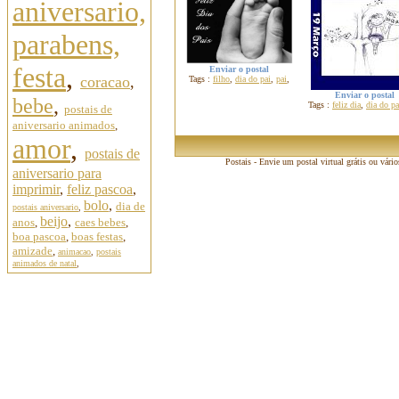
aniversario,
parabens,
festa
,
Enviar o postal
coracao
,
Tags :
filho
,
dia do pai
,
pai
,
Enviar o postal
bebe
,
Tags :
feliz dia
,
dia do pa
postais de
aniversario animados
,
amor
,
postais de
Postais - Envie um postal virtual grátis ou vári
aniversario para
imprimir
,
feliz pascoa
,
bolo
,
dia de
postais aniversario
,
beijo
,
anos
,
caes bebes
,
boa pascoa
,
boas festas
,
amizade
,
animacao
,
postais
animados de natal
,