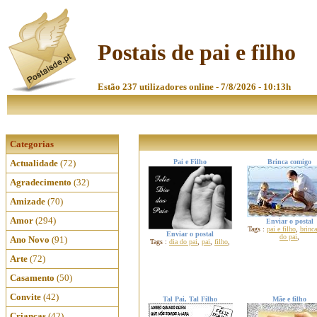
Postais de pai e filho
Estão 237 utilizadores online - 7/8/2026 - 10:13h
Categorias
Actualidade
(72)
Pai e Filho
Brinca comigo
Agradecimento
(32)
Amizade
(70)
Amor
(294)
Enviar o postal
Tags :
pai e filho
,
brinca
Enviar o postal
do pai
,
Ano Novo
(91)
Tags :
dia do pai
,
pai
,
filho
,
Arte
(72)
Casamento
(50)
Convite
(42)
Tal Pai, Tal Filho
Mãe e filho
Crianças
(42)