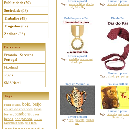
Enviar o postal
Enviar o postal
Publicidade
(79)
Tags :
amor de filho
,
dia do
Tags :
feliz dia
,
dia do pa
pai
,
feliz dia
,
Sociedade
(98)
Trabalho
(49)
Medalha para o Pai...
Dia do Pai
Tragédias
(67)
Zodíaco
(36)
Parceiros
Fixando - Serviços -
Enviar o postal
Portugal
Tags :
medalha
,
melhor pai
,
dia do pai
,
Fixeland
Enviar o postal
Jogos
Tags :
dia do pai
,
pai
,
gr
SMS Natal
Taça de Melhor Pai
Pai, és o melhor!
Tags
bolo
,
beijo
,
postal de anos
,
chuva de coracoes
,
boas
Enviar o postal
parabens
,
festas
,
caes
Tags :
feliz dia
,
pai
,
com
Enviar o postal
dia do pai
,
bebes
,
boa pascoa
,
felicitar
Tags :
taça
,
presente
,
melhor
nascimento bebe
,
pai e filho
,
pai
,