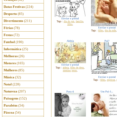
Datas Festivas
(224)
Desporto
(85)
Enviar o postal
Divertimento
(211)
Tags :
dia do pai
,
familia
,
filho
,
Férias
(78)
Enviar o postal
Tags :
filho
,
dia da mãe
Festas
(72)
Aldeia
Pai?
Futebol
(190)
Informática
(25)
Melhoras
(26)
Motores
(165)
Enviar o postal
Tags :
aldeia
,
filho de deus
,
Mulheres
(85)
menino jesus
,
Música
(32)
Enviar o postal
Tags :
filho
,
explicar
,
Natal
(228)
Natureza
(207)
Para ti
Um Pai é...
Paisagens
(152)
Parabéns
(54)
Páscoa
(54)