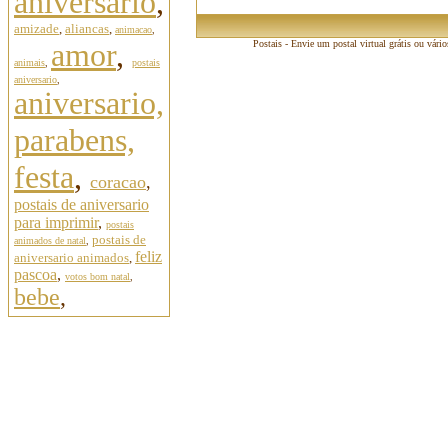
aniversario
,
amizade
,
aliancas
,
animacao
,
amor
,
Postais - Envie um postal virtual grátis ou vári
animais
,
postais
aniversario
,
aniversario,
parabens,
festa
,
coracao
,
postais de aniversario
para imprimir
,
postais
postais de
animados de natal
,
feliz
aniversario animados
,
pascoa
,
votos bom natal
,
bebe
,