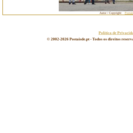
Autor / Copyright:
Postai
Política de Privacid
© 2002-2026 Postaisde.pt - Todos os direitos reser