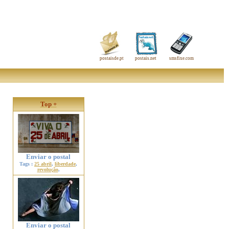
postaisde.pt
postais.net
smsfixe.com
Top +
Enviar o postal
Tags :
25 abril
,
liberdade
,
revolução
,
Enviar o postal