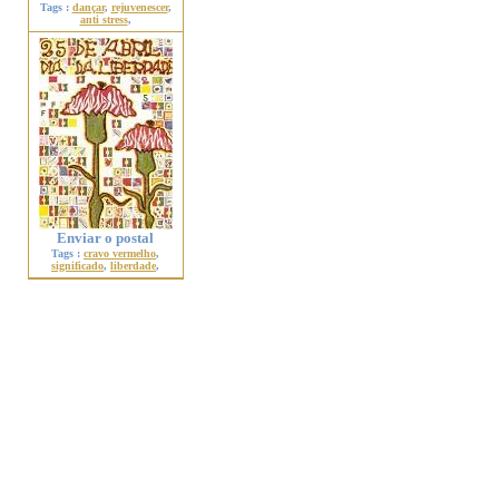
Tags :
dançar
,
rejuvenescer
,
anti stress
,
Enviar o postal
Tags :
cravo vermelho
,
significado
,
liberdade
,