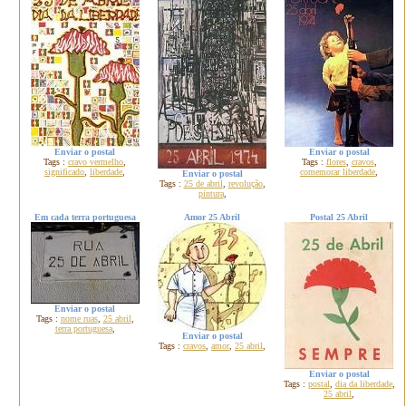
Enviar o postal
Enviar o postal
Tags :
cravo vermelho
,
Tags :
flores
,
cravos
,
significado
,
liberdade
,
comemorar liberdade
,
Enviar o postal
Tags :
25 de abril
,
revolução
,
pintura
,
Em cada terra portuguesa
Amor 25 Abril
Postal 25 Abril
Enviar o postal
Tags :
nome ruas
,
25 abril
,
terra portuguesa
,
Enviar o postal
Tags :
cravos
,
amor
,
25 abril
,
Enviar o postal
Tags :
postal
,
dia da liberdade
,
25 abril
,