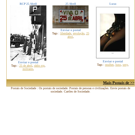
RCP 25 Abril
25 Abril
Luxo
Enviar o postal
Tags :
liberdade
,
revolução
,
25
abril
,
Enviar o postal
Enviar o postal
Tags :
mulher
,
luxo
,
sexy
,
Tags :
25 de abril
,
rádio rcp
,
militares
,
Mais Postais de >>
Postais de Sociedade : Os postais de sociedade. Postais de pessoas e civilizações. Envie postais de
sociedade. Cartões de Sociedade.