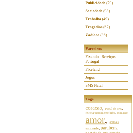
Publicidade
(79)
Sociedade
(98)
Trabalho
(49)
Tragédias
(67)
Zodíaco
(36)
Parceiros
Fixando - Serviços -
Portugal
Fixeland
Jogos
SMS Natal
Tags
coracao
,
postal de anos
,
felicitar nascimento bebe
,
animacao
,
amor
,
animais
,
parabens
,
amizade
,
postais de aniversario