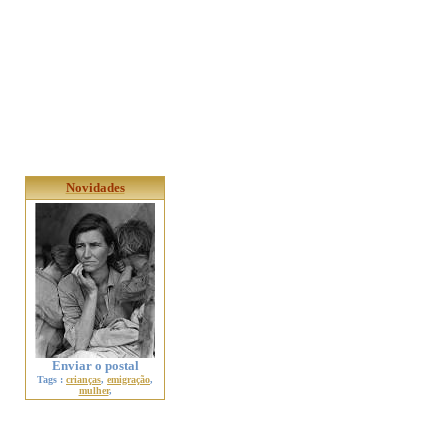
Novidades
Enviar o postal
Tags :
crianças
,
emigração
,
mulher
,