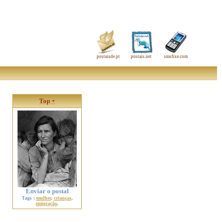
postaisde.pt
postais.net
smsfixe.com
Top +
Enviar o postal
Tags :
mulher
,
crianças
,
emigração
,