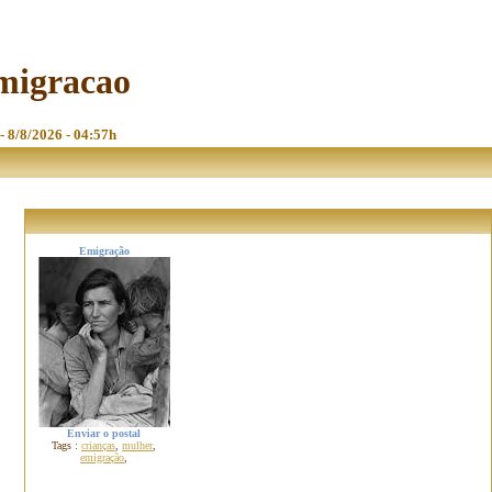
emigracao
 - 8/8/2026 - 04:57h
Emigração
Enviar o postal
Tags :
crianças
,
mulher
,
emigração
,