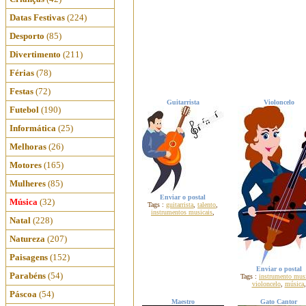
Datas Festivas
(224)
Desporto
(85)
Divertimento
(211)
Férias
(78)
Festas
(72)
Guitarrista
Violoncelo
Futebol
(190)
Informática
(25)
Melhoras
(26)
Motores
(165)
Mulheres
(85)
Enviar o postal
Música
(32)
Tags :
guitarrista
,
talento
,
instrumentos musicais
,
Natal
(228)
Natureza
(207)
Paisagens
(152)
Enviar o postal
Parabéns
(54)
Tags :
instrumento mus
violoncelo
,
música
,
Páscoa
(54)
Maestro
Gato Cantor