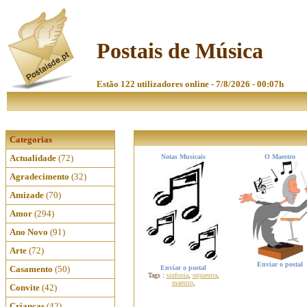
Postais de Música
Estão 122 utilizadores online - 7/8/2026 - 00:07h
Categorias
Actualidade
(72)
Notas Musicais
O Maestro
Agradecimento
(32)
Amizade
(70)
Amor
(294)
Ano Novo
(91)
Arte
(72)
Enviar o postal
Casamento
(50)
Enviar o postal
Tags :
sinfonia
,
orquestra
,
maestro
,
Convite
(42)
Crianças
(42)