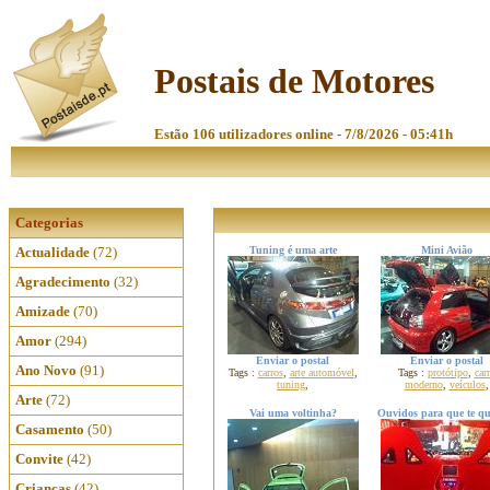
Postais de Motores
Estão 106 utilizadores online - 7/8/2026 - 05:41h
Categorias
Actualidade
(72)
Tuning é uma arte
Mini Avião
Agradecimento
(32)
Amizade
(70)
Amor
(294)
Enviar o postal
Enviar o postal
Ano Novo
(91)
Tags :
carros
,
arte automóvel
,
Tags :
protótipo
,
car
tuning
,
moderno
,
veículos
,
Arte
(72)
Vai uma voltinha?
Ouvidos para que te qu
Casamento
(50)
Convite
(42)
Crianças
(42)