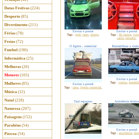
Datas Festivas
(224)
Desporto
(85)
Divertimento
(211)
Enviar o postal
Enviar o postal
Férias
(78)
Tags :
opel
,
carro
,
tuning
,
Tags :
fãs tuning
,
twin
carros quitados
,
Festas
(72)
O ligeiro , comercial
Rentabilizar a viatu
Futebol
(190)
Informática
(25)
Melhoras
(26)
Motores
(165)
Enviar o postal
Tags :
viatura
,
rentabili
Mulheres
(85)
Enviar o postal
Tags :
carro
,
ligeiro comercial
,
Música
(32)
Natal
(228)
Taxi espaçoso
Assistência técnica
Natureza
(207)
Paisagens
(152)
Parabéns
(54)
Enviar o postal
Páscoa
(54)
Tags :
assistência
,
técn