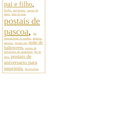
pai e filho
,
bolo
,
aniversario
,
cartoes de
amor
,
frase da mae
,
postais de
pascoa
,
dia
internacional da mulher
,
aliancas
,
noite de
animais
,
postais net
,
halloween
,
postais de
aniversario de casamento
,
dia de
postais de
anos
,
aniversario para
imprimir
,
dia especial
,