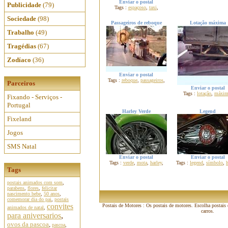
Enviar o postal
Publicidade
(79)
Tags :
espaçoso
,
taxi
,
Sociedade
(98)
Passageiros de reboque
Lotação máxima
Trabalho
(49)
Tragédias
(67)
Zodíaco
(36)
Enviar o postal
Tags :
reboque
,
passageiros
,
Parceiros
Enviar o postal
Tags :
lotação
,
máxim
Fixando - Serviços -
Portugal
Harley Verde
Legend
Fixeland
Jogos
SMS Natal
Enviar o postal
Enviar o postal
Tags :
verde
,
mota
,
harley
,
Tags :
legend
,
símbolo
,
h
Tags
postais animados com som
,
parabens
,
flores
,
felicitar
nascimento bebe
,
50 anos
,
comemorar dia do pai
,
postais
convites
Postais de Motores : Os postais de motores. Escolha postais 
animados de natal
,
carros.
para aniversarios
,
ovos da pascoa
,
pascoa
,