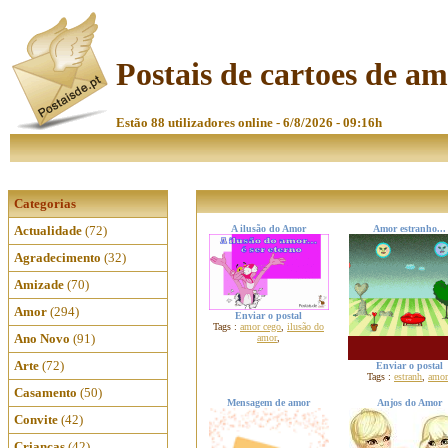
Postais de cartoes de a
Estão 88 utilizadores online - 6/8/2026 - 09:16h
Categorias
Actualidade
(72)
A ilusão do Amor
Amor estranho...
Agradecimento
(32)
Amizade
(70)
Amor
(294)
Enviar o postal
Tags :
amor cego
,
ilusão do
Ano Novo
(91)
amor
,
Arte
(72)
Enviar o postal
Tags :
estranh
,
amor
Casamento
(50)
Mensagem de amor
Anjos do Amor
Convite
(42)
Crianças
(42)