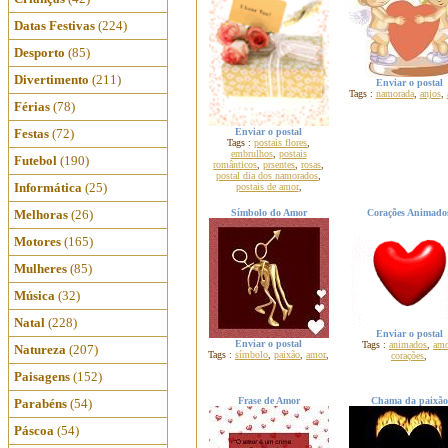
Datas Festivas
(224)
Desporto
(85)
Divertimento
(211)
Enviar o postal
Tags :
namorada
,
anjos
,
Férias
(78)
Enviar o postal
Festas
(72)
Tags :
postais flores
,
embrulhos
,
postais
Futebol
(190)
românticos
,
prsentes
,
rosas
,
postal dia dos namorados
,
Informática
(25)
postais de amor
,
Melhoras
(26)
Símbolo do Amor
Corações Animado
Motores
(165)
Mulheres
(85)
Música
(32)
Natal
(228)
Enviar o postal
Enviar o postal
Tags :
animados
,
amo
Natureza
(207)
Tags :
símbolo
,
paixão
,
amor
,
corações
,
Paisagens
(152)
Frase de Amor
Chama da paixão
Parabéns
(54)
Páscoa
(54)