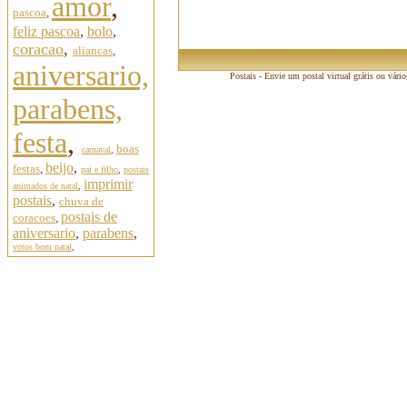
amor
,
pascoa
,
feliz pascoa
,
bolo
,
coracao
,
aliancas
,
aniversario,
Postais - Envie um postal virtual grátis ou vári
parabens,
festa
,
boas
carnaval
,
beijo
,
festas
,
pai e filho
,
postais
imprimir
animados de natal
,
postais
,
chuva de
postais de
coracoes
,
aniversario
,
parabens
,
votos bom natal
,