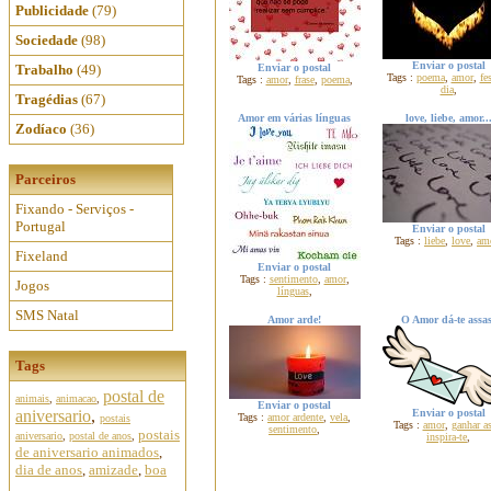
Publicidade
(79)
Sociedade
(98)
Enviar o postal
Trabalho
(49)
Enviar o postal
Tags :
poema
,
amor
,
fes
Tags :
amor
,
frase
,
poema
,
dia
,
Tragédias
(67)
Amor em várias línguas
love, liebe, amor..
Zodíaco
(36)
Parceiros
Fixando - Serviços -
Portugal
Enviar o postal
Tags :
liebe
,
love
,
am
Fixeland
Enviar o postal
Tags :
sentimento
,
amor
,
Jogos
línguas
,
SMS Natal
Amor arde!
O Amor dá-te assas
Tags
postal de
animais
,
animacao
,
Enviar o postal
aniversario
,
Enviar o postal
Tags :
amor ardente
,
vela
,
postais
Tags :
amor
,
ganhar a
sentimento
,
postais
aniversario
,
postal de anos
,
inspira-te
,
de aniversario animados
,
dia de anos
,
amizade
,
boa