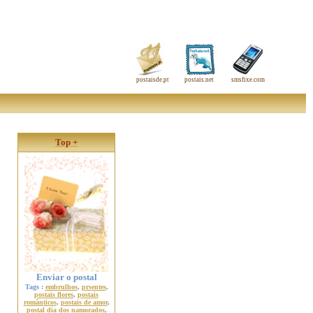
postaisde.pt
postais.net
smsfixe.com
Top +
Enviar o postal
Tags :
embrulhos
,
prsentes
,
postais flores
,
postais
românticos
,
postais de amor
,
postal dia dos namorados
,