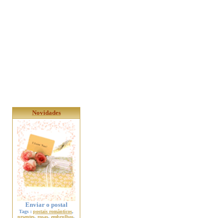
Novidades
Enviar o postal
Tags :
postais românticos
,
prsentes
,
rosas
,
embrulhos
,