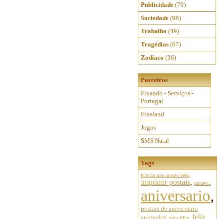
Publicidade
(79)
Sociedade
(98)
Trabalho
(49)
Tragédias
(67)
Zodíaco
(36)
Parceiros
Fixando - Serviços -
Portugal
Fixeland
Jogos
SMS Natal
Tags
felicitar nascimento bebe
,
imprimir postais
,
carnaval
,
aniversario
,
postais de aniversario
feliz
animados
,
pai e filho
,