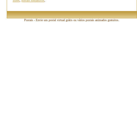
flores
,
postais românticos
,
Postais - Envie um postal virtual grátis ou vários postais animados gratuitos.