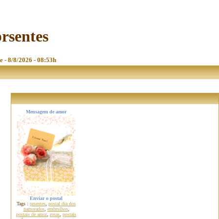
prsentes
e - 8/8/2026 - 08:53h
Mensagem de amor
Enviar o postal
Tags :
prsentes
,
postal dia dos
namorados
,
embrulhos
,
postais de amor
,
rosas
,
postais