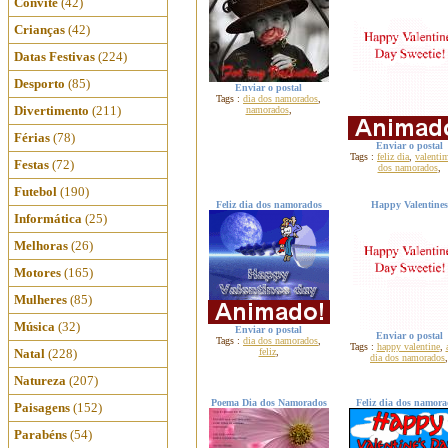
Convite
(42)
Crianças
(42)
Datas Festivas
(224)
Desporto
(85)
Enviar o postal
Tags :
dia dos namorados
,
Divertimento
(211)
namorados
,
Férias
(78)
Enviar o postal
Tags :
feliz dia
,
valenti
Festas
(72)
dos namorados
,
Futebol
(190)
Feliz dia dos namorados
Happy Valentines
Informática
(25)
Melhoras
(26)
Motores
(165)
Mulheres
(85)
Música
(32)
Enviar o postal
Enviar o postal
Tags :
dia dos namorados
,
Tags :
happy valentine
,
Natal
(228)
feliz
,
dia dos namorados
,
Natureza
(207)
Poema Dia dos Namorados
Feliz dia dos namor
Paisagens
(152)
Parabéns
(54)