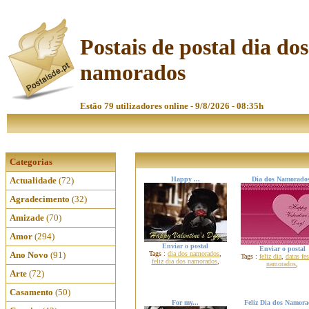
Postais de postal dia dos
namorados
Estão 79 utilizadores online - 9/8/2026 - 08:35h
Categorias
Actualidade
(72)
Happy ...
Dia dos Namorado
Agradecimento
(32)
Amizade
(70)
Amor
(294)
Enviar o postal
Enviar o postal
Ano Novo
(91)
Tags :
dia dos namorados
,
Tags :
feliz dia
,
datas fes
feliz dia dos namorados
,
namorados
,
Arte
(72)
Casamento
(50)
For my...
Feliz Dia dos Namora