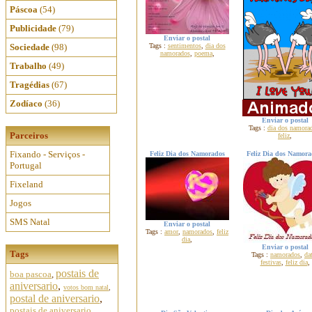
Páscoa
(54)
Publicidade
(79)
Enviar o postal
Sociedade
(98)
Tags :
sentimentos
,
dia dos
namorados
,
poema
,
Trabalho
(49)
Tragédias
(67)
Zodíaco
(36)
Enviar o postal
Tags :
dia dos namora
Parceiros
feliz
,
Fixando - Serviços -
Feliz Dia dos Namorados
Feliz Dia dos Namora
Portugal
Fixeland
Jogos
SMS Natal
Enviar o postal
Tags :
amor
,
namorados
,
feliz
dia
,
Enviar o postal
Tags
Tags :
namorados
,
da
festivas
,
feliz dia
,
postais de
boa pascoa
,
aniversario
,
votos bom natal
,
postal de aniversario
,
postais de aniversario