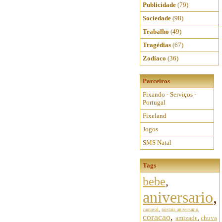
Publicidade
(79)
Sociedade
(98)
Trabalho
(49)
Tragédias
(67)
Zodíaco
(36)
Parceiros
Fixando - Serviços -
Portugal
Fixeland
Jogos
SMS Natal
Tags
bebe
,
aniversario
,
carnaval
,
postais aniversario
,
coracao
,
amizade
,
chuva