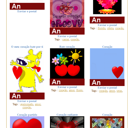
Enviar o postal
Enviar o postal
Tags :
florido
,
oferta
,
coração
,
Enviar o postal
Tags :
cantar
,
coração
,
O meu coração bate por ti
Bate coração
Coração
Enviar o postal
Enviar o postal
Tags :
coração
,
amor
,
flores
,
Tags :
coração
,
amor
,
setas
,
Enviar o postal
Tags :
apaixonado
,
amor
,
coração
,
Coração partido
Coração radiante
Coração