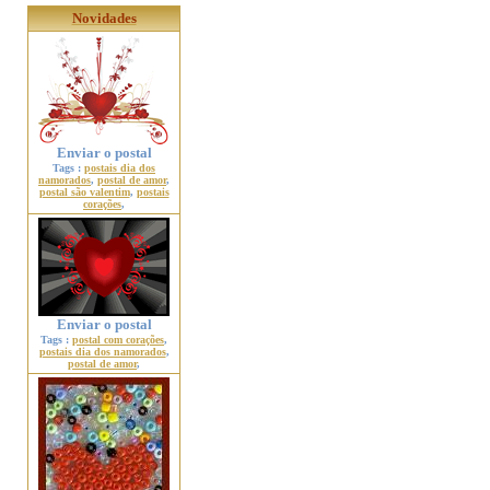
Novidades
Enviar o postal
Tags :
postais dia dos
namorados
,
postal de amor
,
postal são valentim
,
postais
corações
,
Enviar o postal
Tags :
postal com corações
,
postais dia dos namorados
,
postal de amor
,