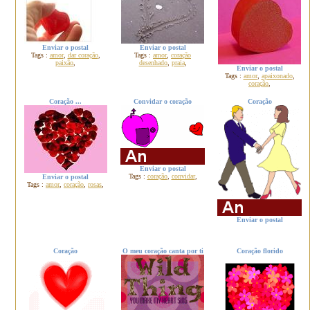
Enviar o postal
Enviar o postal
Tags :
amor
,
dar coração
,
Tags :
amor
,
coração
paixão
,
desenhado
,
praia
,
Enviar o postal
Tags :
amor
,
apaixonado
,
coração
,
Coração ...
Convidar o coração
Coração
Enviar o postal
Tags :
coração
,
convidar
,
Enviar o postal
Tags :
amor
,
coração
,
rosas
,
Enviar o postal
Coração
O meu coração canta por ti
Coração florido