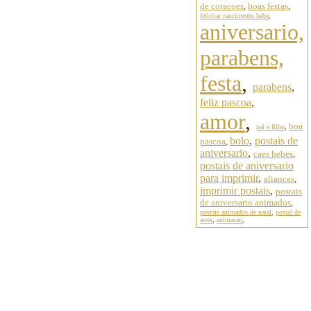
de coracoes
,
boas festas
,
felicitar nascimento bebe
,
aniversario,
parabens,
festa
,
parabens
,
feliz pascoa
,
amor
,
boa
pai e filho
,
bolo
,
postais de
pascoa
,
aniversario
,
caes bebes
,
postais de aniversario
para imprimir
,
aliancas
,
imprimir postais
,
postais
de aniversario animados
,
postais animados de natal
,
postal de
anos
,
animacao
,