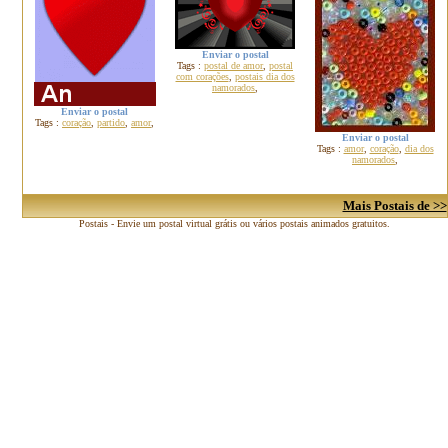
Enviar o postal
Tags :
postal de amor
,
postal
com corações
,
postais dia dos
namorados
,
Enviar o postal
Tags :
coração
,
partido
,
amor
,
Enviar o postal
Tags :
amor
,
coração
,
dia dos
namorados
,
Mais Postais de >>
Postais - Envie um postal virtual grátis ou vários postais animados gratuitos.