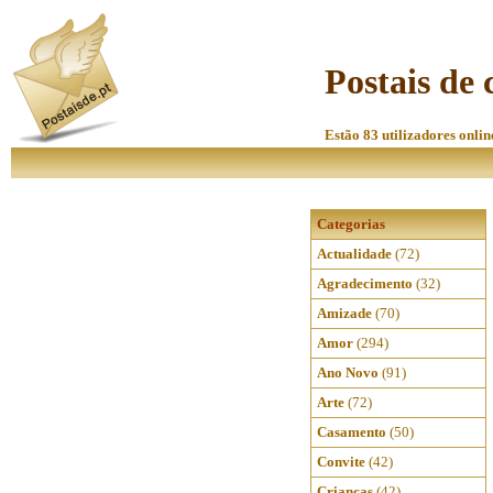
Postais de 
Estão 83 utilizadores onlin
Categorias
Actualidade
(72)
Agradecimento
(32)
Amizade
(70)
Amor
(294)
Ano Novo
(91)
Arte
(72)
Casamento
(50)
Convite
(42)
Crianças
(42)