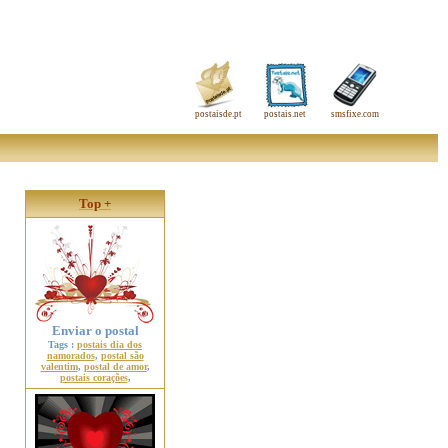
postaisde.pt
postais.net
smsfixe.com
Top +
Enviar o postal
Tags :
postais dia dos
namorados
,
postal são
valentim
,
postal de amor
,
postais corações
,