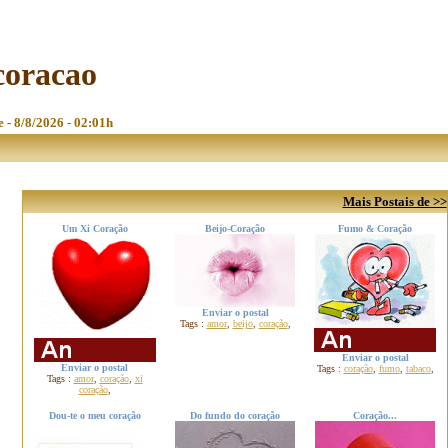
coracao
e - 8/8/2026 - 02:01h
Mais Postais de >>
Um Xi Coração
Beijo-Coração
Fumo & Coração
Enviar o postal
Tags :
amor
,
beijo
,
coração
,
Enviar o postal
Enviar o postal
Tags :
coração
,
fumo
,
tabaco
,
Tags :
amor
,
coração
,
xi
coração
,
Dou-te o meu coração
Do fundo do coração
Coração...