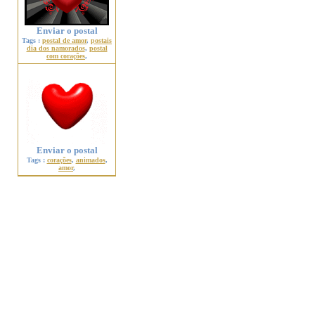
Enviar o postal
Tags :
postal de amor
,
postais
dia dos namorados
,
postal
com corações
,
Enviar o postal
Tags :
corações
,
animados
,
amor
,