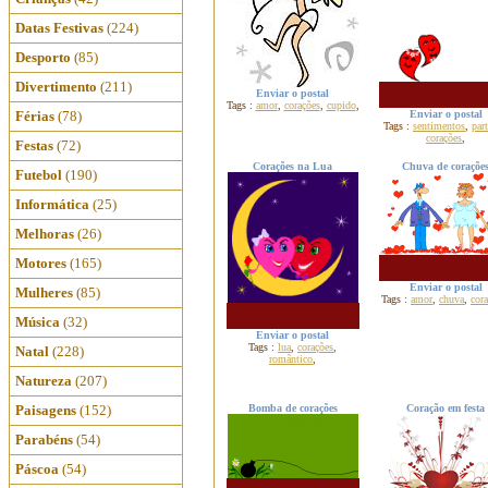
Datas Festivas
(224)
Desporto
(85)
Divertimento
(211)
Enviar o postal
Tags :
amor
,
corações
,
cupido
,
Férias
(78)
Enviar o postal
Tags :
sentimentos
,
part
corações
,
Festas
(72)
Corações na Lua
Chuva de coraçõe
Futebol
(190)
Informática
(25)
Melhoras
(26)
Motores
(165)
Enviar o postal
Mulheres
(85)
Tags :
amor
,
chuva
,
cor
Música
(32)
Enviar o postal
Tags :
lua
,
corações
,
Natal
(228)
romântico
,
Natureza
(207)
Paisagens
(152)
Bomba de corações
Coração em festa
Parabéns
(54)
Páscoa
(54)