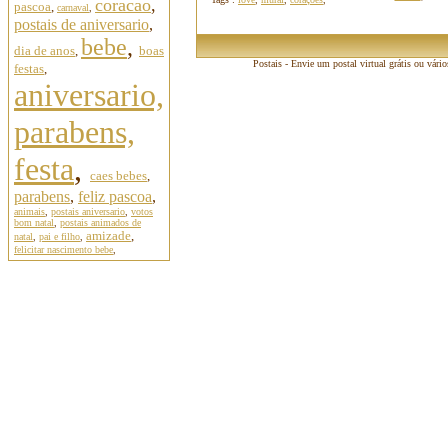
coracao
,
pascoa
,
carnaval
,
postais de aniversario
,
bebe
,
dia de anos
,
boas
Postais - Envie um postal virtual grátis ou vári
festas
,
aniversario,
parabens,
festa
,
caes bebes
,
parabens
,
feliz pascoa
,
animais
,
postais aniversario
,
votos
bom natal
,
postais animados de
amizade
,
natal
,
pai e filho
,
felicitar nascimento bebe
,