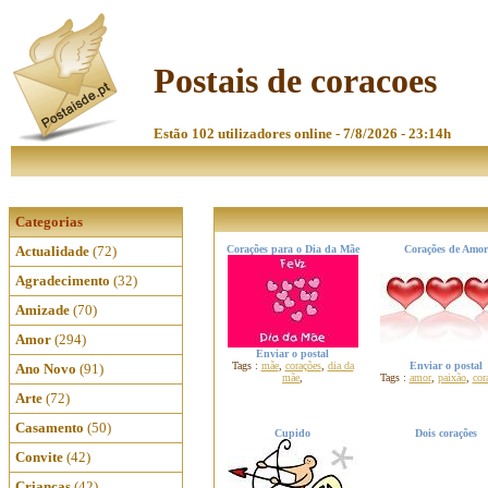
Postais de coracoes
Estão 102 utilizadores online - 7/8/2026 - 23:14h
Categorias
Actualidade
(72)
Corações para o Dia da Mãe
Corações de Amor
Agradecimento
(32)
Amizade
(70)
Amor
(294)
Enviar o postal
Tags :
mãe
,
corações
,
dia da
Enviar o postal
Ano Novo
(91)
mãe
,
Tags :
amor
,
paixão
,
cor
Arte
(72)
Casamento
(50)
Cupido
Dois corações
Convite
(42)
Crianças
(42)