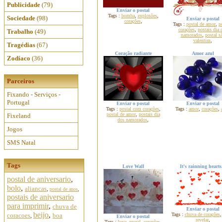
Publicidade
(79)
Enviar o postal
Tags :
bomba
,
explosões
,
Sociedade
(98)
Enviar o postal
corações
,
Tags :
postal de amor
,
p
corações
,
postais dia 
Trabalho
(49)
namorados
,
postal s
valentim
,
Tragédias
(67)
Coração radiante
Amor azul
Zodíaco
(36)
Parceiros
Fixando - Serviços -
Portugal
Enviar o postal
Enviar o postal
Tags :
postal com corações
,
Tags :
amor
,
corações
,
postal de amor
,
postais dia
Fixeland
dos namorados
,
Jogos
SMS Natal
Tags
Love Wall
It's rainning hearts.
postal de aniversario
,
bolo
,
aliancas
,
postal de anos
,
postais de aniversario
para imprimir
,
chuva de
Enviar o postal
beijo
,
coracoes
,
boa
Tags :
chuva de corações
Enviar o postal
revelar
,
Tags :
love
,
mural
,
corações
,