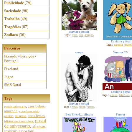
Publicidade
(79)
Sociedade
(98)
Trabalho
(49)
Tragédias
(67)
Enviar o postal
Zodíaco
(36)
Tags :
gato
,
cão
,
amigos
,
Enviar o postal
Tags :
parodia
,
divers
Parceiros
coupe
Vem ver TV
Fixando - Serviços -
Portugal
Fixeland
Jogos
SMS Natal
Enviar o postal
Tags :
juntos
,
televisão
,
Tags
Enviar o postal
caes bebes
,
postais aniversario
,
Tags :
casal
,
amor
,
juntos
,
amizade
,
votos bom natal
,
Best Friend....allways
Forever
boas festas
,
animais
,
animacao
,
postal
felicitar nascimento bebe
,
de aniversario
,
aliancas
,
imprimir postais
,