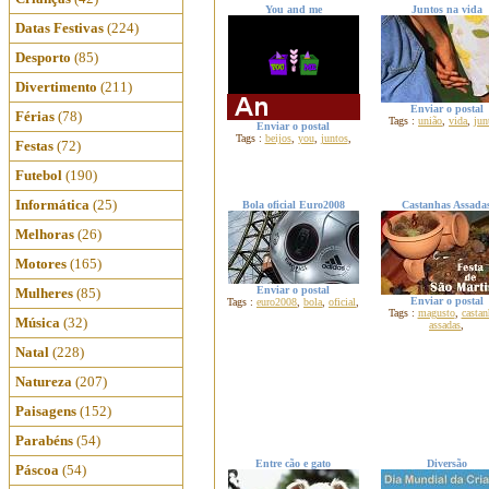
You and me
Juntos na vida
Datas Festivas
(224)
Desporto
(85)
Divertimento
(211)
Enviar o postal
Férias
(78)
Tags :
união
,
vida
,
jun
Enviar o postal
Tags :
beijos
,
you
,
juntos
,
Festas
(72)
Futebol
(190)
Informática
(25)
Bola oficial Euro2008
Castanhas Assada
Melhoras
(26)
Motores
(165)
Enviar o postal
Mulheres
(85)
Enviar o postal
Tags :
euro2008
,
bola
,
oficial
,
Tags :
magusto
,
castan
Música
(32)
assadas
,
Natal
(228)
Natureza
(207)
Paisagens
(152)
Parabéns
(54)
Entre cão e gato
Diversão
Páscoa
(54)