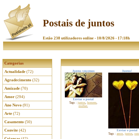
Postais de juntos
Estão 238 utilizadores online - 10/8/2026 - 17:18h
Categorias
Actualidade
(72)
Juntos vencemos
Juntos!
Agradecimento
(32)
Amizade
(70)
Amor
(294)
Enviar o postal
Tags :
juntos
,
homem
,
Ano Novo
(91)
mulher
,
Arte
(72)
Casamento
(50)
Convite
(42)
Enviar o postal
Tags :
amor
,
juntos
,
cor
Crianças
(42)