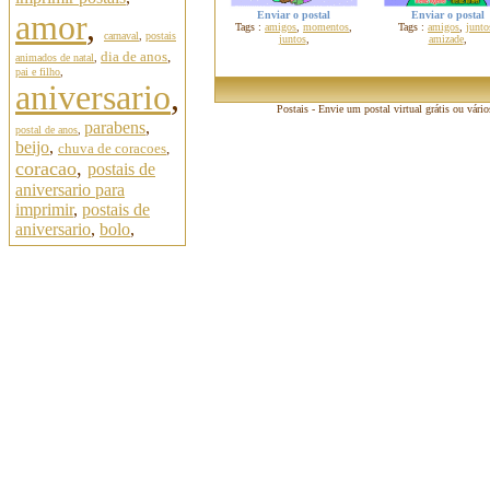
amor
,
Enviar o postal
Enviar o postal
Tags :
amigos
,
momentos
,
Tags :
amigos
,
junto
carnaval
,
postais
juntos
,
amizade
,
dia de anos
,
animados de natal
,
pai e filho
,
aniversario
,
Postais - Envie um postal virtual grátis ou vári
parabens
,
postal de anos
,
beijo
,
chuva de coracoes
,
coracao
,
postais de
aniversario para
imprimir
,
postais de
aniversario
,
bolo
,