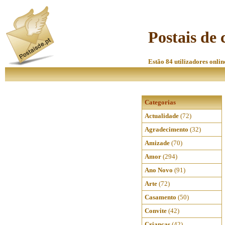
Postais de 
Estão 84 utilizadores onlin
Categorias
Actualidade
(72)
Agradecimento
(32)
Amizade
(70)
Amor
(294)
Ano Novo
(91)
Arte
(72)
Casamento
(50)
Convite
(42)
Crianças
(42)