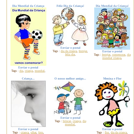
Dia Mundial da Criança
Feliz Dia da Criança!
Dia Mundial da Criança!
Enviar o postal
Tags :
dia da criança
,
festejar
,
Enviar o postal
feliz dia
,
Tags :
festejar
,
comemorar
,
dia
mundial criança
,
Enviar o postal
Tags :
dia
,
criança
,
mundial
,
Criança...
O nosso melhor amigo...
Menina e Flor
Enviar o postal
Tags :
brincar
,
criança
,
dia
mundial
,
Enviar o postal
Enviar o postal
Tags :
criança
,
olhar
,
foto
,
Tags :
flor
,
dia da criança
,