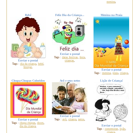
menina
,
Bebé
Feliz Dia da Criança...
Menina na Praia
Enviar o postal
Tags :
datas festivas
,
festa
,
Enviar o postal
crianças
,
Tags :
dia da criança
,
bebé
,
festejar
,
Enviar o postal
Tags :
menina
,
praia
,
criança
,
Chupa-Chupas Coloridos
Avô e seus netos
Lição de Criança!
Enviar o postal
Tags :
avô
,
criança
,
netos
,
Enviar o postal
Tags :
chupa chupas
,
doces
,
Enviar o postal
dia da criança
,
Tags :
comemorar
,
lição
,
criança
,