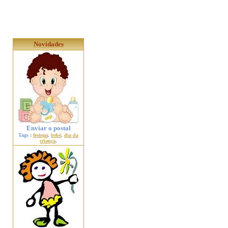
Novidades
Enviar o postal
Tags :
festejar
,
bebé
,
dia da
criança
,