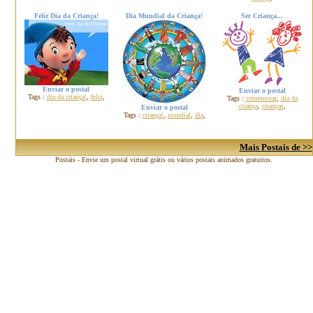
Feliz Dia da Criança!
Dia Mundial da Criança!
Ser Criança...
Enviar o postal
Enviar o postal
Tags :
dia da criança!
,
feliz
,
Tags :
comemorar
,
dia da
criança
,
crianças
,
Enviar o postal
Tags :
criança!
,
mundial
,
dia
,
Mais Postais de >>
Postais - Envie um postal virtual grátis ou vários postais animados gratuitos.