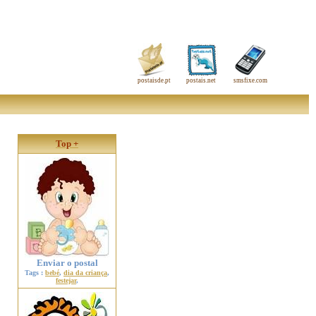
postaisde.pt
postais.net
smsfixe.com
Top +
Enviar o postal
Tags :
bebé
,
dia da criança
,
festejar
,