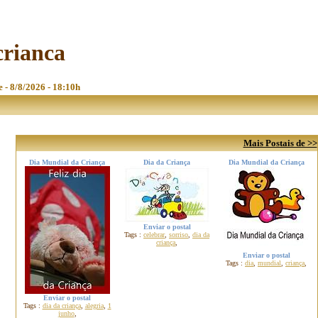
crianca
e - 8/8/2026 - 18:10h
Mais Postais de >>
Dia Mundial da Criança
Dia da Criança
Dia Mundial da Criança
Enviar o postal
Tags :
celebrar
,
sorriso
,
dia da
criança
,
Enviar o postal
Tags :
dia
,
mundial
,
criança
,
Enviar o postal
Tags :
dia da criança
,
alegria
,
1
junho
,