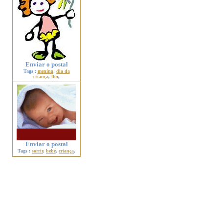
Enviar o postal
Tags :
menina
,
dia da
criança
,
flor
,
Enviar o postal
Tags :
sorrir
,
bebé
,
criança
,