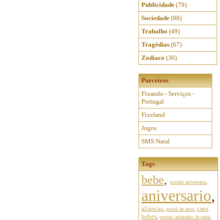
Publicidade
(79)
Sociedade
(98)
Trabalho
(49)
Tragédias
(67)
Zodíaco
(36)
Parceiros
Fixando - Serviços -
Portugal
Fixeland
Jogos
SMS Natal
Tags
bebe
,
postais aniversario
,
aniversario
,
aliancas
,
caes
postal de anos
,
bebes
,
postais animados de natal
,