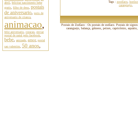
Tags :
zoodíaco
,
horósc
abril
,
felicitar nascimento bebe
caranguejo
,
postais
gratis
,
filho de deus
,
de aniversario
,
pstis de
aniversario de crianca
,
animacao
,
Postais de Zodíaco : Os postais de zodíaco. Postais de signos:
caranguejo, balança, gémeos, peixes, capricórnio, aquário,
feliz aniversario
,
coracao
,
enviar
postal de natal pelo facebook
,
bebe
,
amor
,
amizade
,
postal
50 anos
,
sao valentim
,