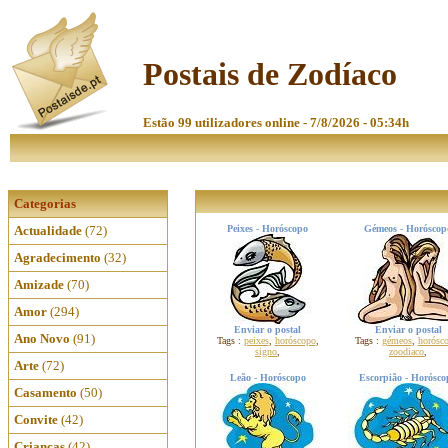
Postais de Zodíaco
Estão 99 utilizadores online - 7/8/2026 - 05:34h
Categorias
Actualidade
(72)
Peixes - Horóscopo
Gémeos - Horóscop
Agradecimento
(32)
Amizade
(70)
Amor
(294)
Enviar o postal
Enviar o postal
Ano Novo
(91)
Tags :
peixes
,
horóscopo
,
Tags :
gémeos
,
horósc
signo
,
zoodiaco
,
Arte
(72)
Leão - Horóscopo
Escorpião - Horósco
Casamento
(50)
Convite
(42)
Crianças
(42)