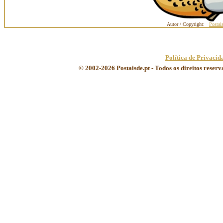
Autor / Copyright:
Postai
Política de Privacid
© 2002-2026 Postaisde.pt - Todos os direitos reser