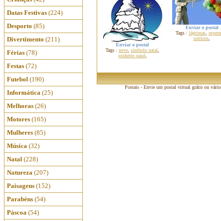
Datas Festivas
(224)
Desporto
(85)
Enviar o postal
Tags :
lágrimas
,
espera
Divertimento
(211)
sorrisos
,
Enviar o postal
Tags :
neve
,
símbolo natal
,
Férias
(78)
pinheiro natal
,
Festas
(72)
Futebol
(190)
Postais - Envie um postal virtual grátis ou vári
Informática
(25)
Melhoras
(26)
Motores
(165)
Mulheres
(85)
Música
(32)
Natal
(228)
Natureza
(207)
Paisagens
(152)
Parabéns
(54)
Páscoa
(54)