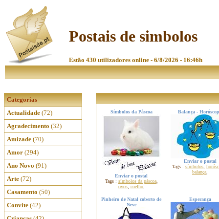
Postais de simbolos
Estão 430 utilizadores online - 6/8/2026 - 16:46h
Categorias
Actualidade
(72)
Símbolos da Páscoa
Balança - Horósco
Agradecimento
(32)
Amizade
(70)
Amor
(294)
Enviar o postal
Ano Novo
(91)
Tags :
símbolos
,
horós
balança
,
Enviar o postal
Arte
(72)
Tags :
símbolos da páscoa
,
ovos
,
coelho
,
Casamento
(50)
Pinheiro de Natal coberto de
Esperança
Convite
(42)
Neve
Crianças
(42)