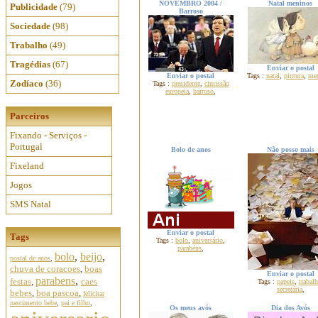
NOVEMBRO 2004 /
Natal meninos
Publicidade
(79)
Barroso
Sociedade
(98)
Trabalho
(49)
Tragédias
(67)
Enviar o postal
Enviar o postal
Tags :
natal
,
pintura
,
me
Zodíaco
(36)
Tags :
presidente
,
cimissão
europeia
,
barroso
,
Parceiros
Fixando - Serviços -
Portugal
Bolo de anos
Não posso mais
Fixeland
Jogos
SMS Natal
Enviar o postal
Tags
Tags :
bolo
,
aniversário
,
parabéns
,
bolo
,
beijo
,
postal de anos
,
chuva de coracoes
,
boas
Enviar o postal
parabens
,
festas
,
caes
Tags :
papeis
,
trabal
secretária
,
bebes
,
boa pascoa
,
felicitar
nascimento bebe
,
pai e filho
,
Os meus avós
Dia dos Avós