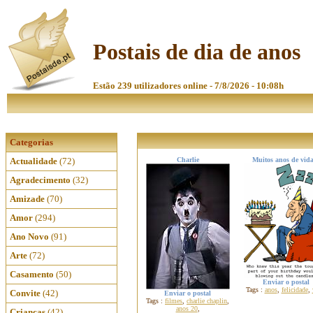
Postais de dia de anos
Estão 239 utilizadores online - 7/8/2026 - 10:08h
Categorias
Actualidade
(72)
Charlie
Muitos anos de vida
Agradecimento
(32)
Amizade
(70)
Amor
(294)
Ano Novo
(91)
Arte
(72)
Casamento
(50)
Enviar o postal
Tags :
anos
,
felicidade
,
Convite
(42)
Enviar o postal
Tags :
filmes
,
charlie chaplin
,
anos 20
,
Crianças
(42)