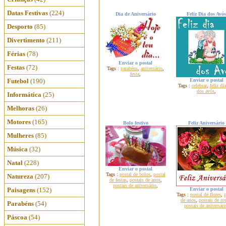
Datas Festivas
(224)
Dia de Aniversário
Feliz Dia dos Avós
Desporto
(85)
Divertimento
(211)
Férias
(78)
Enviar o postal
Festas
(72)
Tags :
parabéns
,
aniversário
,
festa
,
Futebol
(190)
Enviar o postal
Tags :
celebrar
,
feliz dia
dos avós
,
Informática
(25)
Melhoras
(26)
Motores
(165)
Bolo festivo
Feliz Aniversário
Mulheres
(85)
Música
(32)
Natal
(228)
Enviar o postal
Tags :
postal de bolos
,
postal
Natureza
(207)
de festas
,
postais de anos
,
postais de aniversário
,
Paisagens
(152)
Enviar o postal
Tags :
postal de flores
,
p
de anos
,
postais de ro
Parabéns
(54)
postais de aniversári
Páscoa
(54)