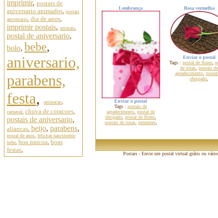
imprimir
,
postais de
Lembrança
Rosa vermelha
aniversario animados
,
postais
dia de anos
,
aniversario
,
imprimir postais
,
animais
,
postal de aniversario
,
bebe
,
bolo
,
aniversario,
Enviar o postal
Tags :
postal de flores
,
p
de rosas
,
postais de
agradecimento
,
postal
parabens,
obrigado
,
festa
,
Enviar o postal
animacao
,
Tags :
postais de
chuva de coracoes
,
carnaval
,
agradecimento
,
postal de
obrigado
,
postal de flores
,
postais de aniversario
,
postais de rosas
,
presentes
,
beijo
,
parabens
,
aliancas
,
postal de anos
,
felicitar nascimento
boa pascoa
,
boas
bebe
,
festas
,
Postais - Envie um postal virtual grátis ou vári