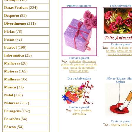
Presente com flores
Feliz Aniversário
Datas Festivas
(224)
Desporto
(85)
Divertimento
(211)
Férias
(78)
Festas
(72)
Enviar o postal
Futebol
(190)
Tags :
postal de flores
,
p
de rosas
,
postal de an
postais de aniversári
Informática
(25)
Enviar o postal
Tags :
embrulho
,
dia de anos
,
Melhoras
(26)
postais de presentes
,
postal de
rosas
,
postal de aniversário
,
Motores
(165)
postais de flores
,
Mulheres
(85)
Dia de Aniversário
Não ao Tabaco, Sim
Saúde!
Música
(32)
Natal
(228)
Natureza
(207)
Enviar o postal
Paisagens
(152)
Tags :
festa
,
parabéns
,
aniversário
,
Parabéns
(54)
Enviar o postal
Tags :
cigarro
,
saúde!
,
t
Páscoa
(54)