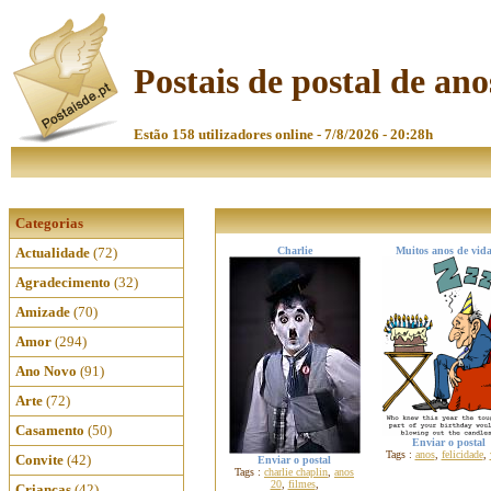
Postais de postal de ano
Estão 158 utilizadores online - 7/8/2026 - 20:28h
Categorias
Actualidade
(72)
Charlie
Muitos anos de vida
Agradecimento
(32)
Amizade
(70)
Amor
(294)
Ano Novo
(91)
Arte
(72)
Casamento
(50)
Enviar o postal
Tags :
anos
,
felicidade
,
Convite
(42)
Enviar o postal
Tags :
charlie chaplin
,
anos
20
,
filmes
,
Crianças
(42)