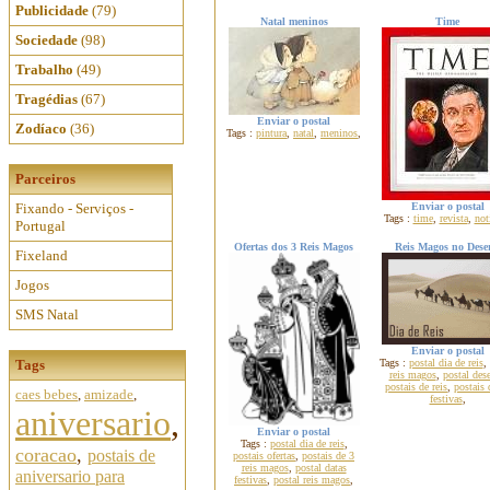
Publicidade
(79)
Natal meninos
Time
Sociedade
(98)
Trabalho
(49)
Tragédias
(67)
Enviar o postal
Zodíaco
(36)
Tags :
pintura
,
natal
,
meninos
,
Parceiros
Fixando - Serviços -
Enviar o postal
Tags :
time
,
revista
,
not
Portugal
Ofertas dos 3 Reis Magos
Reis Magos no Dese
Fixeland
Jogos
SMS Natal
Enviar o postal
Tags
Tags :
postal dia de reis
,
reis magos
,
postal dese
postais de reis
,
postais 
caes bebes
,
amizade
,
festivas
,
aniversario
,
Enviar o postal
Tags :
postal dia de reis
,
coracao
,
postais de
postais ofertas
,
postais de 3
reis magos
,
postal datas
aniversario para
festivas
,
postal reis magos
,