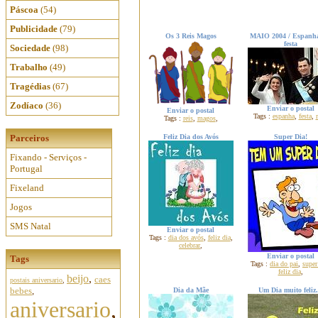
Páscoa
(54)
Publicidade
(79)
Os 3 Reis Magos
MAIO 2004 / Espanh
festa
Sociedade
(98)
Trabalho
(49)
Tragédias
(67)
Zodíaco
(36)
Enviar o postal
Enviar o postal
Tags :
espanha
,
festa
,
r
Tags :
reis
,
magos
,
Parceiros
Feliz Dia dos Avós
Super Dia!
Fixando - Serviços -
Portugal
Fixeland
Jogos
SMS Natal
Enviar o postal
Tags :
dia dos avós
,
feliz dia
,
celebrar
,
Enviar o postal
Tags
Tags :
dia do pai
,
super
feliz dia
,
beijo
,
caes
postais aniversario
,
bebes
,
Dia da Mãe
Um Dia muito feliz.
aniversario
,