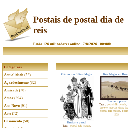
Postais de postal dia de
reis
Estão 126 utilizadores online - 7/8/2026 - 00:08h
Categorias
Actualidade
(72)
Ofertas dos 3 Reis Magos
Reis Magos no Dese
Agradecimento
(32)
Amizade
(70)
Amor
(294)
Enviar o postal
Tags :
postal dia de reis
,
Ano Novo
(91)
deserto
,
postais datas fes
postal reis magos
,
posta
Arte
(72)
reis
,
Casamento
(50)
Enviar o postal
Tags :
postal reis magos
,