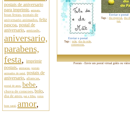
postais de aniversario
para imprimir
,
animais
,
boas festas
,
postais de
Enviar o postal
Tags :
dia especial
,
dia d
feliz
aniversario animados
,
pai
,
pascoa
,
postal de
aniversario
,
amizade
,
aniversario,
Enviar o postal
Tags :
mãe
,
dia da mãe
,
comemorar
,
parabens,
festa
,
imprimir
Postais - Envie um postal virtual grátis ou vári
postais
,
animacao
,
postais
postais de
animados de natal
,
aniversario
,
aliancas
,
bebe
,
postal de anos
,
bolo
,
chuva de coracoes
,
dia de anos
,
pai e filho
,
votos
amor
,
bom natal
,