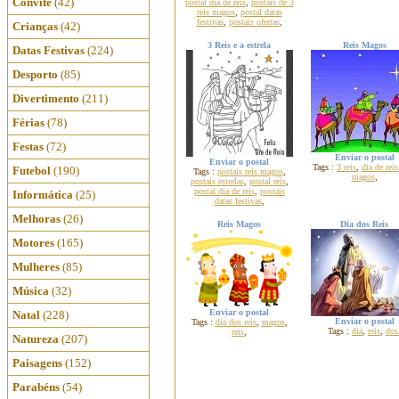
Convite
(42)
postal dia de reis
,
postais de 3
reis magos
,
postal datas
festivas
,
postais ofertas
,
Crianças
(42)
3 Reis e a estrela
Reis Magos
Datas Festivas
(224)
Desporto
(85)
Divertimento
(211)
Férias
(78)
Festas
(72)
Enviar o postal
Enviar o postal
Tags :
3 reis
,
dia de reis
Futebol
(190)
Tags :
postais reis magos
,
magos
,
postais estrelas
,
postal reis
,
postal dia de reis
,
postais
Informática
(25)
datas festivas
,
Melhoras
(26)
Reis Magos
Dia dos Reis
Motores
(165)
Mulheres
(85)
Música
(32)
Enviar o postal
Natal
(228)
Enviar o postal
Tags :
dia dos reis
,
magos
,
Tags :
dia
,
reis
,
dos
reis
,
Natureza
(207)
Paisagens
(152)
Parabéns
(54)