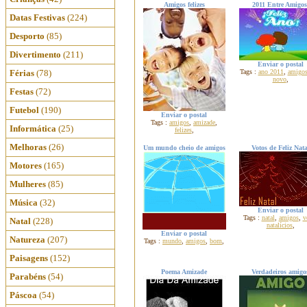
Amigos felizes
2011 Entre Amigos
Datas Festivas
(224)
Desporto
(85)
Divertimento
(211)
Enviar o postal
Férias
(78)
Tags :
ano 2011
,
amigo
novo
,
Festas
(72)
Futebol
(190)
Enviar o postal
Tags :
amigos
,
amizade
,
Informática
(25)
felizes
,
Melhoras
(26)
Um mundo cheio de amigos
Votos de Feliz Nata
Motores
(165)
Mulheres
(85)
Música
(32)
Enviar o postal
Tags :
natal
,
amigos
,
v
Natal
(228)
natalícios
,
Enviar o postal
Natureza
(207)
Tags :
mundo
,
amigos
,
bom
,
Paisagens
(152)
Poema Amizade
Verdadeiros amigo
Parabéns
(54)
Páscoa
(54)