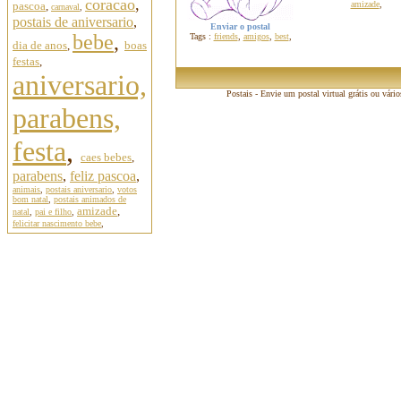
coracao
,
pascoa
,
amizade
,
carnaval
,
postais de aniversario
,
Enviar o postal
bebe
,
Tags :
friends
,
amigos
,
best
,
dia de anos
,
boas
festas
,
aniversario,
Postais - Envie um postal virtual grátis ou vári
parabens,
festa
,
caes bebes
,
parabens
,
feliz pascoa
,
animais
,
postais aniversario
,
votos
bom natal
,
postais animados de
amizade
,
natal
,
pai e filho
,
felicitar nascimento bebe
,