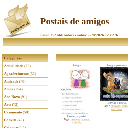
Postais de amigos
Estão 112 utilizadores online - 7/8/2026 - 23:27h
Categorias
Actualidade
(72)
Amigos
Amigos preciosos
Agradecimento
(32)
Amizade
(70)
Amor
(294)
Ano Novo
(91)
Enviar o postal
Arte
(72)
Tags :
amizade
,
amig
preciosos
,
Casamento
(50)
Enviar o postal
Convite
(42)
Tags :
amigos
,
poema
,
amizade
,
Crianças
(42)