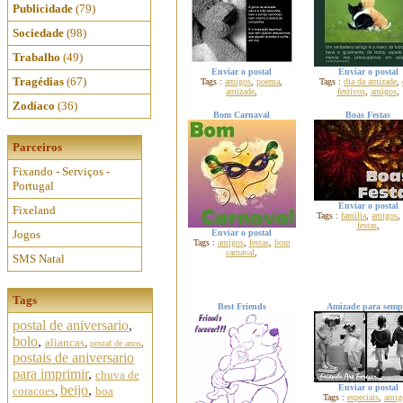
Publicidade
(79)
Sociedade
(98)
Trabalho
(49)
Enviar o postal
Enviar o postal
Tragédias
(67)
Tags :
amigos
,
poema
,
Tags :
dia da amizade
,
amizade
,
festivos
,
amigos
,
Zodíaco
(36)
Bom Carnaval
Boas Festas
Parceiros
Fixando - Serviços -
Portugal
Enviar o postal
Fixeland
Tags :
familia
,
amigos
,
festas
,
Jogos
Enviar o postal
Tags :
amigos
,
festas
,
bom
carnaval
,
SMS Natal
Tags
Best Friends
Amizade para semp
postal de aniversario
,
bolo
,
aliancas
,
postal de anos
,
postais de aniversario
para imprimir
,
chuva de
beijo
,
Enviar o postal
coracoes
,
boa
Tags :
especiais
,
amig