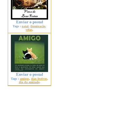
Enviar o postal
Tags :
natal
,
iluminação
,
velas
,
Enviar o postal
Tags :
amigos
,
dias festivos
,
dia da amizade
,