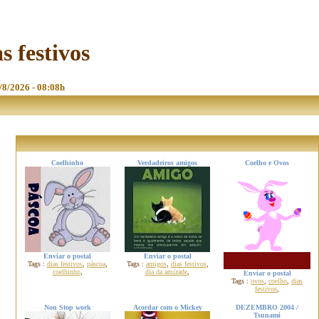
s festivos
8/8/2026 - 08:08h
Coelhinho
Verdadeiros amigos
Coelho e Ovos
Enviar o postal
Enviar o postal
Tags :
dias festivos
,
páscoa
,
Tags :
amigos
,
dias festivos
,
coelhinho
,
dia da amizade
,
Enviar o postal
Tags :
ovos
,
coelho
,
dias
festivos
,
Non Stop work
Acordar com o Mickey
DEZEMBRO 2004 /
Tsunami