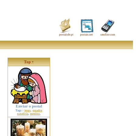
postaisde.pt
postais.net
smsfixe.com
Top +
Enviar o postal
Tags :
jesus
,
quadra
natalícia
,
menino
,