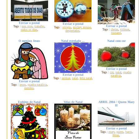
Enviar o postal
Enviar o postal
Enviar o postal
Tags :
non stop
,
trabalho
,
Tags :
relógio
,
mickey mouse
,
Tags :
cheias
,
vitímas
,
todos os dias
,
despertador
,
tsunami
,
O menino Jesus
Natal estrelado ...
Natal com cor
Enviar o postal
Tags :
cor
,
natal
,
quadra
Enviar o postal
natalícia
,
Tags :
animar
,
natal
,
feliz natal
,
Enviar o postal
Tags :
jesus
,
quadra natalícia
,
menino
,
Enfeites de Natal
Velas de Natal
ABRIL 2004 / Queen Mary
II
Enviar o postal
Tags :
mary
,
queen
,
barco
,
férias
,