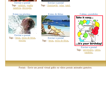
Enviar o postal
Enviar o postal
Tags :
enfeites
,
quadra
Tags :
iluminação
,
velas
,
natal
,
natalícia
,
decoração
,
Estou na piscina...
Estou de férias
Calma...parabéns
Enviar o postal
Tags :
ferias
,
estou de ferias
,
Enviar o postal
piscina
,
Tags :
ferias
,
estou de férias
,
Enviar o postal
Tags :
aniversário
,
calma
,
parabéns
,
Postais - Envie um postal virtual grátis ou vários postais animados gratuitos.