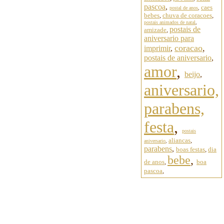
pascoa
,
caes
postal de anos
,
bebes
,
chuva de coracoes
,
postais animados de natal
,
postais de
amizade
,
aniversario para
coracao
,
imprimir
,
postais de aniversario
,
amor
,
beijo
,
aniversario,
parabens,
festa
,
postais
aliancas
,
aniversario
,
parabens
,
boas festas
,
dia
bebe
,
de anos
,
boa
pascoa
,