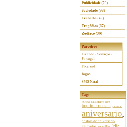
Publicidade
(79)
Sociedade
(98)
Trabalho
(49)
Tragédias
(67)
Zodíaco
(36)
Parceiros
Fixando - Serviços -
Portugal
Fixeland
Jogos
SMS Natal
Tags
felicitar nascimento bebe
,
imprimir postais
,
carnaval
,
aniversario
,
postais de aniversario
feliz
animados
,
pai e filho
,