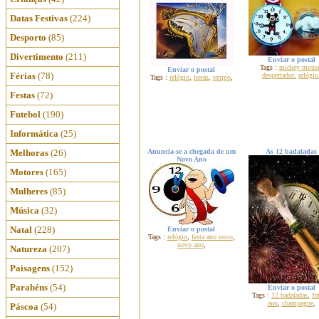
Datas Festivas
(224)
Desporto
(85)
Divertimento
(211)
Enviar o postal
Tags :
mickey mous
Enviar o postal
Férias
(78)
despertador
,
relógio
Tags :
relógio
,
horas
,
tempo
,
Festas
(72)
Futebol
(190)
Informática
(25)
Melhoras
(26)
Anuncia-se a chegada de um
As 12 badaladas
Novo Ano
Motores
(165)
Mulheres
(85)
Música
(32)
Natal
(228)
Enviar o postal
Tags :
relógio
,
festa ano novo
,
novo ano
,
Natureza
(207)
Paisagens
(152)
Parabéns
(54)
Enviar o postal
Tags :
12 badaladas
,
fi
ano
,
champagne
,
Páscoa
(54)