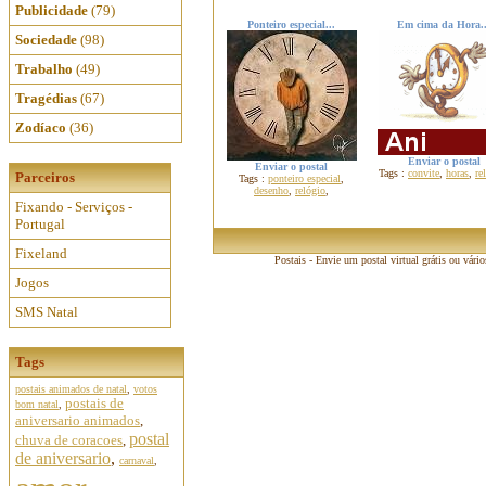
Publicidade
(79)
Ponteiro especial...
Em cima da Hora..
Sociedade
(98)
Trabalho
(49)
Tragédias
(67)
Zodíaco
(36)
Enviar o postal
Enviar o postal
Tags :
convite
,
horas
,
re
Parceiros
Tags :
ponteiro especial
,
desenho
,
relógio
,
Fixando - Serviços -
Portugal
Fixeland
Postais - Envie um postal virtual grátis ou vári
Jogos
SMS Natal
Tags
postais animados de natal
,
votos
postais de
bom natal
,
aniversario animados
,
postal
chuva de coracoes
,
de aniversario
,
carnaval
,