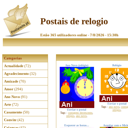
Postais de relogio
Estão 365 utilizadores online - 7/8/2026 - 15:30h
Categorias
Actualidade
(72)
Ano Novo (relógio)
Relógio
Agradecimento
(32)
Amizade
(70)
Amor
(294)
Ano Novo
(91)
Enviar o postal
Arte
(72)
Tags :
ano novo
,
conta
Enviar o postal
relógio
,
Casamento
(50)
Tags :
contagem decrescente
,
relógio
,
ano novo
,
Convite
(42)
Esquecer as horas...
Acordar com o Mick
Crianças
(42)