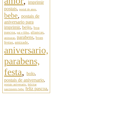
amor
,
imprimir
postais
,
postal de anos
,
bebe
,
postais de
aniversario para
imprimir
,
beijo
,
boa
pascoa
,
aliancas
,
pai e filho
,
parabens
,
boas
animacao
,
festas
,
amizade
,
aniversario,
parabens,
festa
,
bolo
,
postais de aniversario
,
postais aniversario
,
felicitar
feliz pascoa
,
nascimento bebe
,