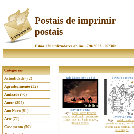
Postais de imprimir
postais
Estão 170 utilizadores online - 7/8/2026 - 07:36h
Categorias
Actualidade
(72)
Reis Magos pôr do Sol
3 Reis e a estrela
Agradecimento
(32)
Amizade
(70)
Amor
(294)
Enviar o postal
Ano Novo
(91)
Tags :
postal datas festivas
,
postal pôr do sol
,
postais reis
Enviar o postal
Arte
(72)
magos
,
postais 3 reis magos
,
Tags :
postal dia de re
postais de reis
,
postais estrelas
,
postal 
Casamento
(50)
postais datas festivas
,
po
reis magos
,