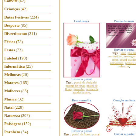
Convite
(42)
Crianças
(42)
Datas Festivas
(224)
Lembrança
Poema de amor
Desporto
(85)
Divertimento
(211)
Férias
(78)
Festas
(72)
Enviar o postal
Tags :
love
,
postais
romanticos
,
mensagem
Futebol
(190)
amor
,
postal dia do
namorados
,
postais s
Informática
(25)
valentim
,
Melhoras
(26)
Enviar o postal
Motores
(165)
Tags :
postal de obrigado
,
postais de rosas
,
postal de
flores
,
presentes
,
postais de
Mulheres
(85)
agradecimento
,
Música
(32)
Rosa vermelha
Coração em festa
Natal
(228)
Natureza
(207)
Paisagens
(152)
Enviar o postal
Parabéns
(54)
Enviar o postal
Tags :
postal de flores
,
postal