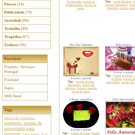
Tags :
postal de amor
,
p
de obrigado
,
postais de
Páscoa
(54)
dia dos namorados
,
post
agradecimento
,
postais de
valentim
,
postais coraç
rosas
,
Publicidade
(79)
Sociedade
(98)
Trabalho
(49)
Tragédias
(67)
Zodíaco
(36)
Dia São Valentim
Bolo festivo
Parceiros
Fixando - Serviços -
Portugal
Enviar o postal
Tags :
postal de bolos
,
p
Enviar o postal
de festas
,
postais d
Fixeland
Tags :
postais dia dos
aniversário
,
postais de 
namorados
,
postal são
Jogos
valentim
,
postais corações
,
postal de amor
,
SMS Natal
3 Rosas vermelhas
Feliz Aniversário
Tags
chuva de coracoes
,
parabens
,
postais de
aniversario para
Enviar o postal
imprimir
,
Tags :
postais de rosas
,
postais
caes bebes
,
boa