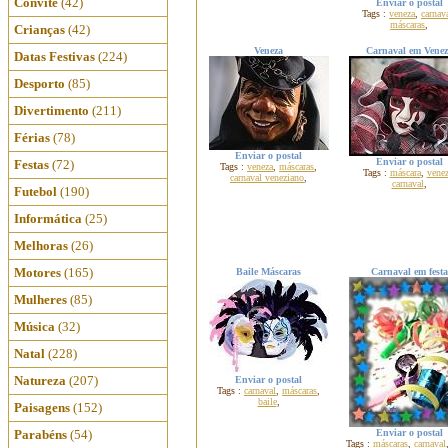
Convite
(42)
Enviar o postal
Tags :
veneza
,
carnav
máscaras
,
Crianças
(42)
Veneza
Carnaval em Venez
Datas Festivas
(224)
Desporto
(85)
Divertimento
(211)
Férias
(78)
Enviar o postal
Enviar o postal
Festas
(72)
Tags :
veneza
,
máscaras
,
Tags :
máscara
,
vene
carnaval veneziano
,
carnaval
,
Futebol
(190)
Informática
(25)
Melhoras
(26)
Motores
(165)
Baile Máscaras
Carnaval em festa
Mulheres
(85)
Música
(32)
Natal
(228)
Natureza
(207)
Enviar o postal
Tags :
carnaval
,
máscaras
,
baile
,
Paisagens
(152)
Parabéns
(54)
Enviar o postal
Tags :
máscaras
,
carnaval