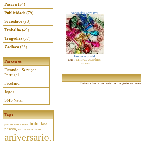
Páscoa
(54)
Publicidade
(79)
Acessórios Carnaval
Sociedade
(98)
Trabalho
(49)
Tragédias
(67)
Zodíaco
(36)
Enviar o postal
Tags :
carnaval
,
acessórios
,
Parceiros
máscaras
,
Fixando - Serviços -
Portugal
Fixeland
Postais - Envie um postal virtual grátis ou vári
Jogos
SMS Natal
Tags
bolo
,
boa
postais aniversario
,
pascoa
,
animacao
,
animais
,
aniversario,