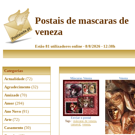
Postais de mascaras de
veneza
Estão 81 utilizadores online - 8/8/2026 - 12:38h
Categorias
Actualidade
(72)
Máscaras Veneza
Veneza
Agradecimento
(32)
Amizade
(70)
Amor
(294)
Ano Novo
(91)
Enviar o postal
Arte
(72)
Tags :
máscaras de veneza
,
carnaval
,
veneza
,
Casamento
(50)