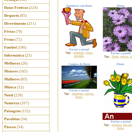
Agradecer com flores
Flores
Datas Festivas
(224)
Desporto
(85)
Divertimento
(211)
Férias
(78)
Festas
(72)
Futebol
(190)
Enviar o postal
Tags :
agradecer
,
flores
,
Enviar o postal
Informática
(25)
amizade
,
Tags :
flores
,
sorriso
,
of
Melhoras
(26)
Campos de flores
Flores
Motores
(165)
Mulheres
(85)
Música
(32)
Enviar o postal
Tags :
paisagem
,
campos
,
Natal
(228)
flores
,
Natureza
(207)
Paisagens
(152)
Parabéns
(54)
Enviar o postal
Tags :
surpresa
,
cara me
Páscoa
(54)
flores
,