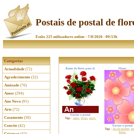
Postais de postal de flor
Estão 225 utilizadores online - 7/8/2026 - 09:53h
Categorias
Actualidade
(72)
Ramo de flores para ti!
Flores
Agradecimento
(32)
Amizade
(70)
Amor
(294)
Ano Novo
(91)
Arte
(72)
Enviar o postal
Casamento
(50)
Tags :
ramo
,
flores
,
amor
,
Convite
(42)
Enviar o postal
Tags :
dia da mulher
,
mu
flores
,
Crianças
(42)