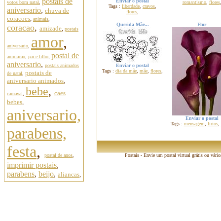
postais de
Enviar o postal
votos bom natal
,
romantismo
,
flores
Tags :
liberdade
,
cravos
,
aniversario
,
chuva de
flores
,
coracoes
,
animais
,
Querida Mãe...
Flor
coracao
,
amizade
,
postais
amor
,
aniversario
,
postal de
animacao
,
pai e filho
,
aniversario
,
postais animados
Enviar o postal
Tags :
dia da mãe
,
mãe
,
flores
,
postais de
de natal
,
aniversario animados
,
bebe
,
caes
carnaval
,
bebes
,
aniversario,
Enviar o postal
Tags :
mensagem
,
lirios
,
parabens,
festa
,
postal de anos
,
Postais - Envie um postal virtual grátis ou vári
imprimir postais
,
parabens
,
beijo
,
aliancas
,