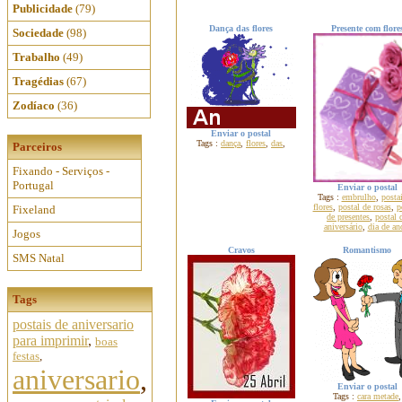
Publicidade
(79)
Dança das flores
Presente com flore
Sociedade
(98)
Trabalho
(49)
Tragédias
(67)
Zodíaco
(36)
Enviar o postal
Tags :
dança
,
flores
,
das
,
Parceiros
Fixando - Serviços -
Portugal
Enviar o postal
Tags :
embrulho
,
posta
flores
,
postal de rosas
,
p
Fixeland
de presentes
,
postal 
aniversário
,
dia de an
Jogos
Cravos
Romantismo
SMS Natal
Tags
postais de aniversario
para imprimir
,
boas
festas
,
aniversario
,
Enviar o postal
Tags :
cara metade
,