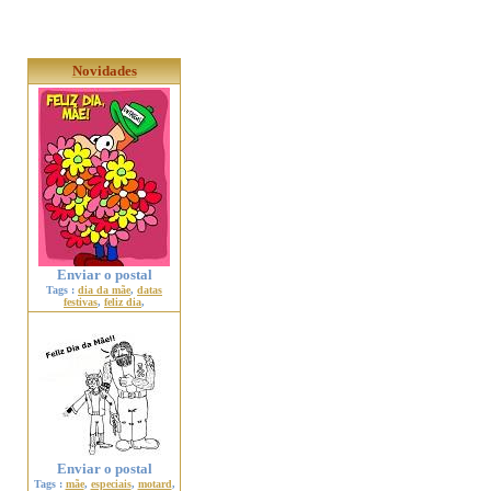
Novidades
Enviar o postal
Tags :
dia da mãe
,
datas
festivas
,
feliz dia
,
Enviar o postal
Tags :
mãe
,
especiais
,
motard
,