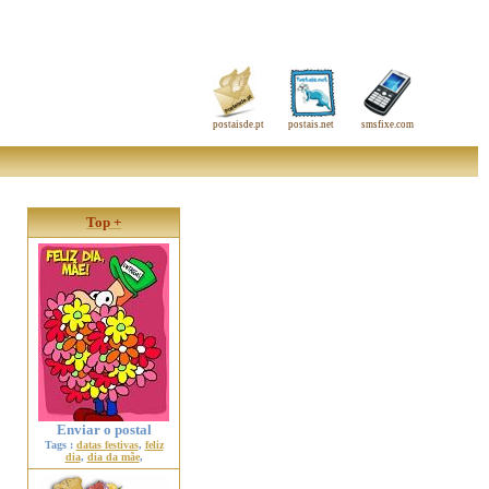
postaisde.pt
postais.net
smsfixe.com
Top +
Enviar o postal
Tags :
datas festivas
,
feliz
dia
,
dia da mãe
,