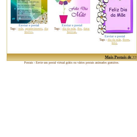
Enviar o postal
Enviar o postal
Tags :
mãe
,
agradecimento
,
dia
Tags :
dia da mãe
,
flor
,
datas
festivo
,
festivas
,
Enviar o postal
Tags :
dia da mãe
,
flores
,
feliz
,
Mais Postais de >>
Postais - Envie um postal virtual grátis ou vários postais animados gratuitos.