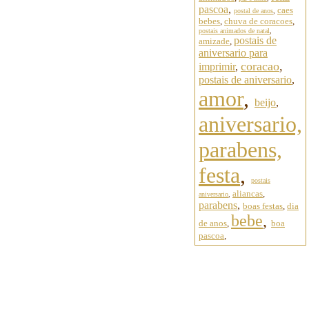
pascoa
,
caes
postal de anos
,
bebes
,
chuva de coracoes
,
postais animados de natal
,
postais de
amizade
,
aniversario para
coracao
,
imprimir
,
postais de aniversario
,
amor
,
beijo
,
aniversario,
parabens,
festa
,
postais
aliancas
,
aniversario
,
parabens
,
boas festas
,
dia
bebe
,
de anos
,
boa
pascoa
,