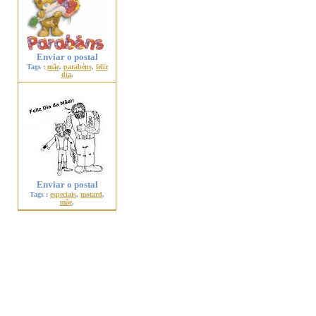
Enviar o postal
Tags :
mãe
,
parabéns
,
feliz
dia
,
Enviar o postal
Tags :
especiais
,
motard
,
mãe
,