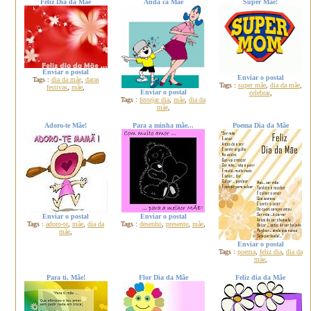
Feliz Dia da Mãe
Anda cá Mãe
Super Mãe!
Enviar o postal
Enviar o postal
Tags :
dia da mãe
,
datas
Tags :
super mãe
,
dia da mãe
,
festivas
,
mãe
,
Enviar o postal
celebrar
,
Tags :
festejar dia
,
mãe
,
dia da
mãe
,
Adoro-te Mãe!
Para a minha mãe...
Poema Dia da Mãe
Enviar o postal
Enviar o postal
Tags :
adoro-te
,
mãe
,
dia da
Tags :
desenho
,
presente
,
mãe
,
mãe
,
Enviar o postal
Tags :
poema
,
feliz dia
,
dia da
mãe
,
Para ti, Mãe!
Flor Dia da Mãe
Feliz dia da Mãe