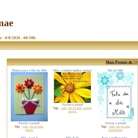
mae
e - 8/8/2026 - 08:58h
Mais Postais de >>
Planta para o Dia da Mãe
Mãe, a minha melhor amiga!
Dia da Mãe
Enviar o postal
Tags :
mãe
,
dia da mãe
,
melhor
amiga
,
Enviar o postal
Enviar o postal
Tags :
mãe
,
dia da mãe
,
Tags :
mãe
,
dia da mãe
,
planta
,
comemorar
,
Mãe...para ti
Mãe N.º1!
Para a melhor mãe...