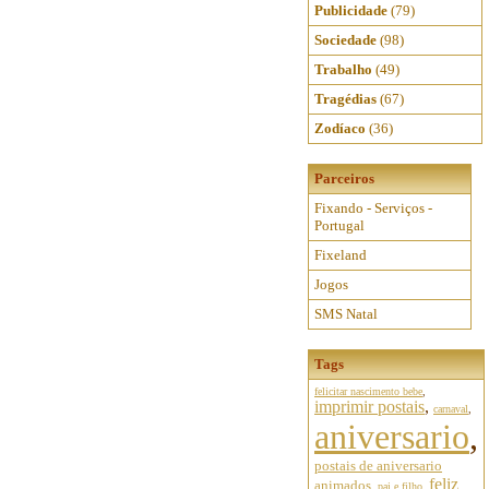
Publicidade
(79)
Sociedade
(98)
Trabalho
(49)
Tragédias
(67)
Zodíaco
(36)
Parceiros
Fixando - Serviços -
Portugal
Fixeland
Jogos
SMS Natal
Tags
felicitar nascimento bebe
,
imprimir postais
,
carnaval
,
aniversario
,
postais de aniversario
feliz
animados
,
pai e filho
,