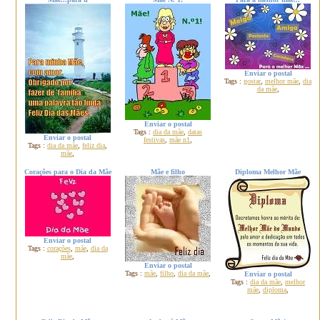
Enviar o postal
Tags :
gostar
,
melhor mãe
,
dia
da mãe
,
Enviar o postal
Tags :
dia da mãe
,
datas
Enviar o postal
festivas
,
mãe n1
,
Tags :
dia da mãe
,
feliz dia
,
mãe
,
Corações para o Dia da Mãe
Mãe e filho
Diploma Melhor Mãe
Enviar o postal
Tags :
corações
,
mãe
,
dia da
mãe
,
Enviar o postal
Tags :
mãe
,
filho
,
dia da mãe
,
Enviar o postal
Tags :
dia da mãe
,
melhor
mãe
,
diploma
,