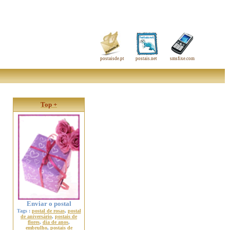
postaisde.pt
postais.net
smsfixe.com
Top +
Enviar o postal
Tags :
postal de rosas
,
postal
de aniversário
,
postais de
flores
,
dia de anos
,
embrulho
,
postais de