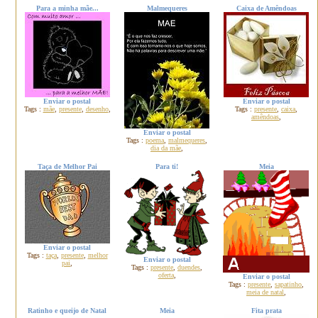
Para a minha mãe...
Malmequeres
Caixa de Amêndoas
Enviar o postal
Enviar o postal
Tags :
mãe
,
presente
,
desenho
,
Tags :
presente
,
caixa
,
amêndoas
,
Enviar o postal
Tags :
poema
,
malmequeres
,
dia da mãe
,
Taça de Melhor Pai
Para ti!
Meia
Enviar o postal
Tags :
taça
,
presente
,
melhor
Enviar o postal
pai
,
Tags :
presente
,
duendes
,
oferta
,
Enviar o postal
Tags :
presente
,
sapatinho
,
meia de natal
,
Ratinho e queijo de Natal
Meia
Fita prata