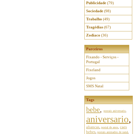
Publicidade
(79)
Sociedade
(98)
Trabalho
(49)
Tragédias
(67)
Zodíaco
(36)
Parceiros
Fixando - Serviços -
Portugal
Fixeland
Jogos
SMS Natal
Tags
bebe
,
postais aniversario
,
aniversario
,
aliancas
,
caes
postal de anos
,
bebes
,
postais animados de natal
,