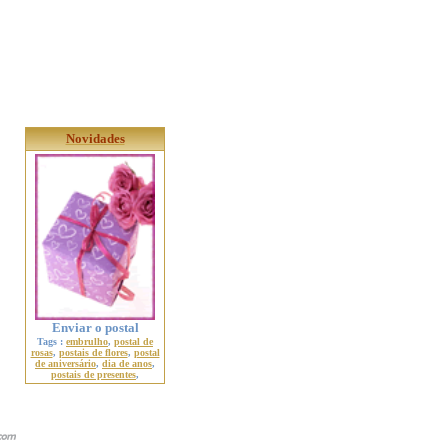
Novidades
Enviar o postal
Tags :
embrulho
,
postal de
rosas
,
postais de flores
,
postal
de aniversário
,
dia de anos
,
postais de presentes
,