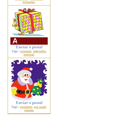
presentes
,
Enviar o postal
Tags :
presente
,
embrulho
,
especial
,
Enviar o postal
Tags :
presentes
,
pai natal
,
viagem
,