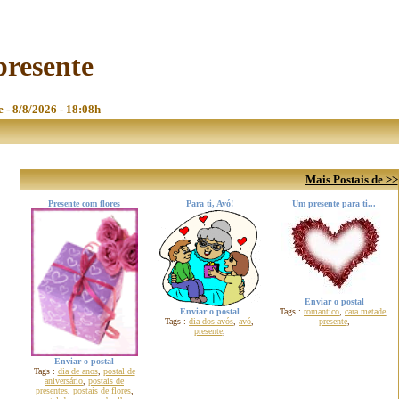
presente
e - 8/8/2026 - 18:08h
Mais Postais de >>
Presente com flores
Para ti, Avó!
Um presente para ti...
Enviar o postal
Enviar o postal
Tags :
romantico
,
cara metade
,
Tags :
dia dos avós
,
avó
,
presente
,
presente
,
Enviar o postal
Tags :
dia de anos
,
postal de
aniversário
,
postais de
presentes
,
postais de flores
,