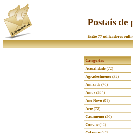
Postais de 
Estão 77 utilizadores onlin
Categorias
Actualidade
(72)
Agradecimento
(32)
Amizade
(70)
Amor
(294)
Ano Novo
(91)
Arte
(72)
Casamento
(50)
Convite
(42)
Crianças
(42)