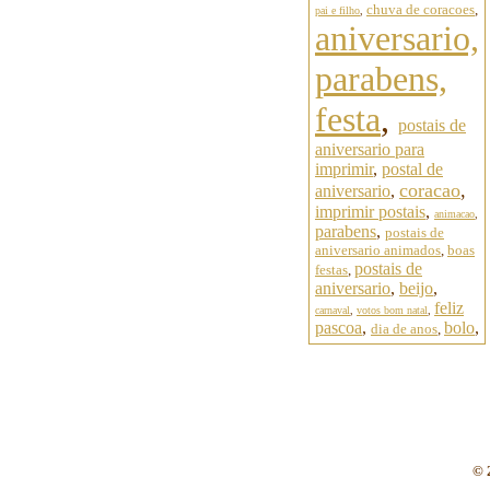
chuva de coracoes
,
pai e filho
,
aniversario,
parabens,
festa
,
postais de
aniversario para
imprimir
,
postal de
coracao
,
aniversario
,
imprimir postais
,
animacao
,
parabens
,
postais de
aniversario animados
,
boas
postais de
festas
,
aniversario
,
beijo
,
feliz
carnaval
,
votos bom natal
,
pascoa
,
bolo
,
dia de anos
,
© 