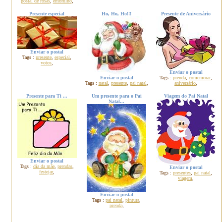
postal de rosas
,
embrulho
,
Presente especial
Ho, Ho, Ho!!!
Presente de Aniversário
Enviar o postal
Tags :
presente
,
especial
,
votos
,
Enviar o postal
Enviar o postal
Tags :
prenda
,
comemorar
,
Tags :
natal
,
presente
,
pai natal
,
aniversário
,
Presente para Ti ...
Um presente para o Pai
Viagem do Pai Natal
Natal...
Enviar o postal
Tags :
dia da mãe
,
prendas
,
Enviar o postal
festejar
,
Tags :
presentes
,
pai natal
,
viagem
,
Enviar o postal
Tags :
pai natal
,
pintura
,
prenda
,