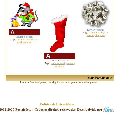
Enviar o postal
Tags :
embrulho
,
laço de
presente
,
fita prata
,
Enviar o postal
Tags :
queijo
,
presente de
natal
,
ratinho
,
Enviar o postal
Tags :
meia de natal
,
presente
,
sapatinho
,
Mais Postais de >>
Postais - Envie um postal virtual grátis ou vários postais animados gratuitos.
Política de Privacidade
2002-2026 Postaisde.pt - Todos os direitos reservados. Desenvolvido por