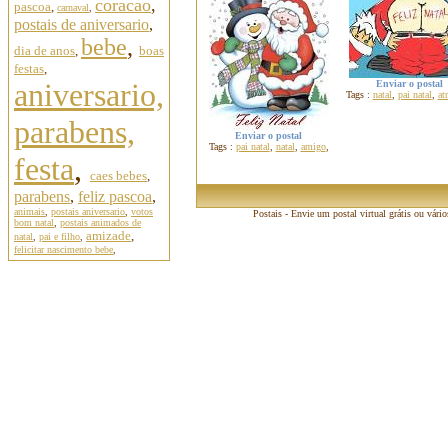
coracao
,
pascoa
,
carnaval
,
postais de aniversario
,
bebe
,
dia de anos
,
boas
festas
,
aniversario,
Enviar o postal
Tags :
natal
,
pai natal
,
at
parabens,
Enviar o postal
Tags :
pai natal
,
natal
,
amigo
,
festa
,
caes bebes
,
parabens
,
feliz pascoa
,
animais
,
postais aniversario
,
votos
Postais - Envie um postal virtual grátis ou vári
bom natal
,
postais animados de
amizade
,
natal
,
pai e filho
,
felicitar nascimento bebe
,