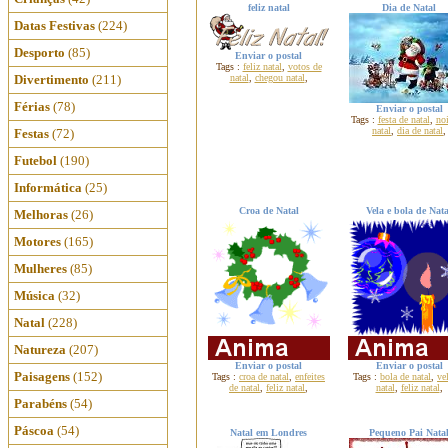
feliz natal
Dia de Natal
Datas Festivas
(224)
Desporto
(85)
Enviar o postal
Tags :
feliz natal
,
votos de
Divertimento
(211)
natal
,
chegou natal
,
Férias
(78)
Enviar o postal
Tags :
festa de natal
,
noi
natal
,
dia de natal
,
Festas
(72)
Futebol
(190)
Informática
(25)
Croa de Natal
Vela e bola de Nata
Melhoras
(26)
Motores
(165)
Mulheres
(85)
Música
(32)
Natal
(228)
Natureza
(207)
Enviar o postal
Enviar o postal
Paisagens
(152)
Tags :
croa de natal
,
enfeites
Tags :
bola de natal
,
ve
de natal
,
feliz natal
,
natal
,
feliz natal
,
Parabéns
(54)
Páscoa
(54)
Natal em Londres
Pequeno Pai Nata