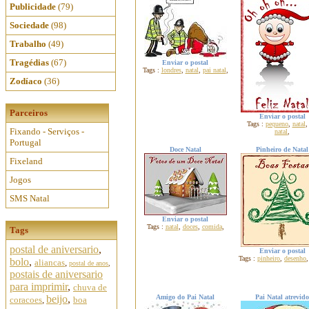
Publicidade
(79)
Sociedade
(98)
Trabalho
(49)
Tragédias
(67)
Enviar o postal
Tags :
londres
,
natal
,
pai natal
,
Zodíaco
(36)
Parceiros
Enviar o postal
Tags :
pequeno
,
natal
Fixando - Serviços -
natal
,
Portugal
Doce Natal
Pinheiro de Natal
Fixeland
Jogos
SMS Natal
Enviar o postal
Tags :
natal
,
doces
,
comida
,
Tags
postal de aniversario
,
Enviar o postal
Tags :
pinheiro
,
desenho
bolo
,
aliancas
,
postal de anos
,
postais de aniversario
para imprimir
,
chuva de
beijo
,
Amigo do Pai Natal
Pai Natal atrevido
coracoes
,
boa