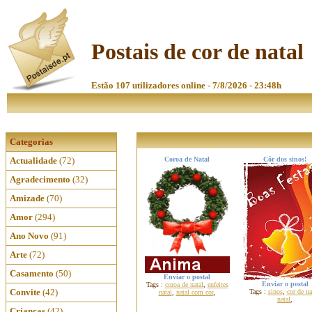
Postais de cor de natal
Estão 107 utilizadores online - 7/8/2026 - 23:48h
Categorias
Actualidade
(72)
Coroa de Natal
Côr dos sinos!
Agradecimento
(32)
Amizade
(70)
Amor
(294)
Ano Novo
(91)
Arte
(72)
Casamento
(50)
Enviar o postal
Enviar o postal
Tags :
coroa de natal
,
enfeites
Convite
(42)
Tags :
sinos
,
cor de na
natal
,
natal com cor
,
natal
,
Crianças
(42)