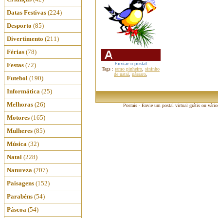
Datas Festivas
(224)
Desporto
(85)
Divertimento
(211)
Férias
(78)
Enviar o postal
Festas
(72)
Tags :
ramo pinheiro
,
sininho
de natal
,
pássaro
,
Futebol
(190)
Informática
(25)
Melhoras
(26)
Postais - Envie um postal virtual grátis ou vári
Motores
(165)
Mulheres
(85)
Música
(32)
Natal
(228)
Natureza
(207)
Paisagens
(152)
Parabéns
(54)
Páscoa
(54)