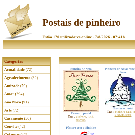
Postais de pinheiro
Estão 170 utilizadores online - 7/8/2026 - 07:41h
Categorias
Actualidade
(72)
Pinheiro de Natal
Pinheiro de Natal cobe
Neve
Agradecimento
(32)
Amizade
(70)
Amor
(294)
Ano Novo
(91)
Enviar o postal
Arte
(72)
Tags :
pinheiro natal
,
n
Enviar o postal
símbolo natal
,
Tags :
pinheiro
,
natal
,
Casamento
(50)
desenho
,
Convite
(42)
Pássaro com o Sininho
Crianças
(42)