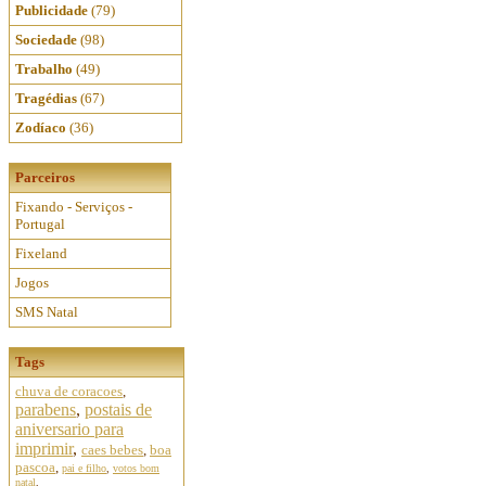
Publicidade
(79)
Sociedade
(98)
Trabalho
(49)
Tragédias
(67)
Zodíaco
(36)
Parceiros
Fixando - Serviços -
Portugal
Fixeland
Jogos
SMS Natal
Tags
chuva de coracoes
,
parabens
,
postais de
aniversario para
imprimir
,
caes bebes
,
boa
pascoa
,
pai e filho
,
votos bom
natal
,