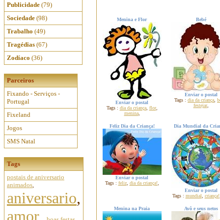
Publicidade
(79)
Sociedade
(98)
Menina e Flor
Bebé
Trabalho
(49)
Tragédias
(67)
Zodíaco
(36)
Parceiros
Fixando - Serviços -
Enviar o postal
Tags :
dia da criança
,
b
Portugal
Enviar o postal
festejar
,
Tags :
dia da criança
,
flor
,
menina
,
Fixeland
Feliz Dia da Criança!
Dia Mundial da Cria
Jogos
SMS Natal
Tags
postais de aniversario
Enviar o postal
Tags :
feliz
,
dia da criança!
,
animados
,
Enviar o postal
aniversario
,
Tags :
mundial
,
criança!
Menina na Praia
Avô e seus netos
amor
,
boas festas
,