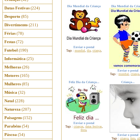
Dia Mundial da Criança
Dia Mundial da Cria
Datas Festivas
(224)
Desporto
(85)
Divertimento
(211)
Férias
(78)
Festas
(72)
Enviar o postal
Futebol
(190)
Tags :
mundial
,
dia
,
criança
,
Informática
(25)
Melhoras
(26)
Enviar o postal
Tags :
mundial
,
criança
Motores
(165)
Feliz Dia da Criança...
Criança...
Mulheres
(85)
Música
(32)
Natal
(228)
Natureza
(207)
Paisagens
(152)
Enviar o postal
Parabéns
(54)
Tags :
crianças
,
datas festivas
,
festa
,
Páscoa
(54)
Enviar o postal
Tags :
criança
,
foto
,
ol