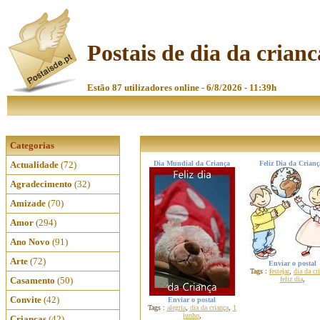
Postais de dia da crianc
Estão 87 utilizadores online - 6/8/2026 - 11:39h
Categorias
Actualidade
(72)
Dia Mundial da Criança
Feliz Dia da Crianç
Agradecimento
(32)
Amizade
(70)
Amor
(294)
Ano Novo
(91)
Arte
(72)
Enviar o postal
Tags :
festejar
,
dia da cr
Casamento
(50)
feliz dia
,
Convite
(42)
Enviar o postal
Tags :
alegria
,
dia da criança
,
1
junho
,
Crianças
(42)