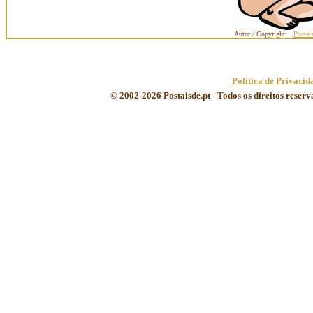
Autor / Copyright:
Postai
Política de Privacid
© 2002-2026 Postaisde.pt - Todos os direitos reser